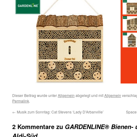
Dieser Beitrag wurde unter
Allgemein
abgelegt und mit
Allgemein
verschlag
Permalink
.
←
Musik zum Sonntag: Cat Stevens ‘Lady D'Arbanville’
Space 
2 Kommentare zu
GARDENLINE® Bienen- un
Aldi-Süd