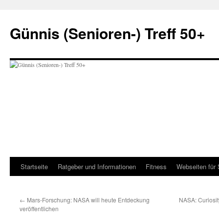
Zum
Inhalt
Günnis (Senioren-) Treff 50+
springen
Startseite
Ratgeber und Informationen
Fitness
Webseiten für 
←
Mars-Forschung: NASA will heute Entdeckung
NASA: Curiosit
veröffentlichen