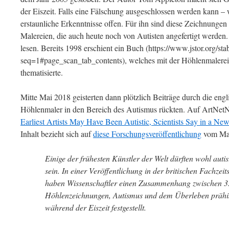
der Eiszeit. Falls eine Fälschung ausgeschlossen werden kann – 
erstaunliche Erkenntnisse offen. Für ihn sind diese Zeichnungen 
Malereien, die auch heute noch von Autisten angefertigt werden. 
lesen. Bereits 1998 erschient ein Buch (https://www.jstor.org/st
seq=1#page_scan_tab_contents), welches mit der Höhlenmalerei 
thematisierte.
Mitte Mai 2018 geisterten dann plötzlich Beiträge durch die engl
Höhlenmaler in den Bereich des Autismus rückten. Auf ArtNetN
Earliest Artists May Have Been Autistic, Scientists Say in a Ne
Inhalt bezieht sich auf
diese Forschungsveröffentlichung
vom Mai
Einige der frühesten Künstler der Welt dürften wohl aut
sein. In einer Veröffentlichung in der britischen Fachze
haben Wissenschaftler einen Zusammenhang zwischen 33
Höhlenzeichnungen, Autismus und dem Überleben prähi
während der Eiszeit festgestellt.