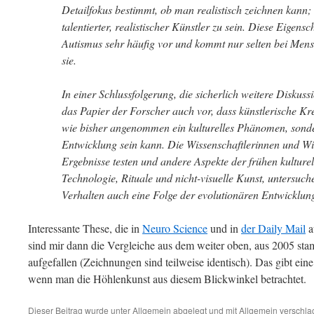
Detailfokus bestimmt, ob man realistisch zeichnen kann;
talentierter, realistischer Künstler zu sein. Diese Eigen
Autismus sehr häufig vor und kommt nur selten bei Mensc
sie.
In einer Schlussfolgerung, die sicherlich weitere Diskuss
das Papier der Forscher auch vor, dass künstlerische Kr
wie bisher angenommen ein kulturelles Phänomen, sonde
Entwicklung sein kann. Die Wissenschaftlerinnen und Wi
Ergebnisse testen und andere Aspekte der frühen kulturel
Technologie, Rituale und nicht-visuelle Kunst, untersuche
Verhalten auch eine Folge der evolutionären Entwicklun
Interessante These, die in
Neuro Science
und in
der Daily Mail
a
sind mir dann die Vergleiche aus dem weiter oben, aus 2005 st
aufgefallen (Zeichnungen sind teilweise identisch). Das gibt ein
wenn man die Höhlenkunst aus diesem Blickwinkel betrachtet.
Dieser Beitrag wurde unter
Allgemein
abgelegt und mit
Allgemein
verschlag