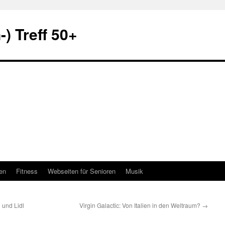
) Treff 50+
en
Fitness
Webseiten für Senioren
Musik
 und Lidl
Virgin Galactic: Von Italien in den Weltraum?
→