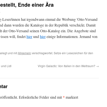
estellt, Ende einer Ära
i
log-Leser/innen hat irgendwann einmal die Werbung 'Otto-Versand
nd dann wurden die Kataloge in der Republik verschickt. Damit
llt der Otto-Versand seinen Otto-Katalog ein. Die Angebote sind
issen will, findet
hier
und
hier
einige Informationen. Jemand von
elegt und mit
Allgemein
verschlagwortet. Setze ein Lesezeichen für den
 und Lidl
Virgin Galactic: Von Italien in den Weltraum?
→
tar
*
öffentlicht.
Erforderliche Felder sind mit
markiert