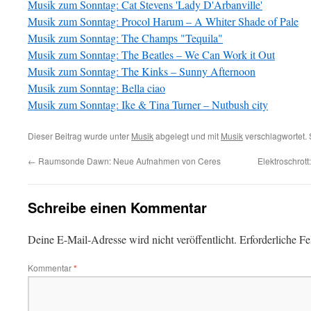
Musik zum Sonntag: Cat Stevens 'Lady D'Arbanville'
Musik zum Sonntag: Procol Harum – A Whiter Shade of Pale
Musik zum Sonntag: The Champs "Tequila"
Musik zum Sonntag: The Beatles – We Can Work it Out
Musik zum Sonntag: The Kinks – Sunny Afternoon
Musik zum Sonntag: Bella ciao
Musik zum Sonntag: Ike & Tina Turner – Nutbush city
Dieser Beitrag wurde unter
Musik
abgelegt und mit
Musik
verschlagwortet. 
←
Raumsonde Dawn: Neue Aufnahmen von Ceres
Elektroschrot
Schreibe einen Kommentar
Deine E-Mail-Adresse wird nicht veröffentlicht.
Erforderliche Fe
Kommentar
*