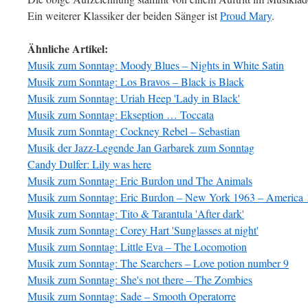
Ein weiterer Klassiker der beiden Sänger ist
Proud Mary
.
Ähnliche Artikel:
Musik zum Sonntag: Moody Blues – Nights in White Satin
Musik zum Sonntag: Los Bravos – Black is Black
Musik zum Sonntag: Uriah Heep 'Lady in Black'
Musik zum Sonntag: Ekseption … Toccata
Musik zum Sonntag: Cockney Rebel – Sebastian
Musik der Jazz-Legende Jan Garbarek zum Sonntag
Candy Dulfer: Lily was here
Musik zum Sonntag: Eric Burdon und The Animals
Musik zum Sonntag: Eric Burdon – New York 1963 – America
Musik zum Sonntag: Tito & Tarantula 'After dark'
Musik zum Sonntag: Corey Hart 'Sunglasses at night'
Musik zum Sonntag: Little Eva – The Locomotion
Musik zum Sonntag: The Searchers – Love potion number 9
Musik zum Sonntag: She's not there – The Zombies
Musik zum Sonntag: Sade – Smooth Operator
re