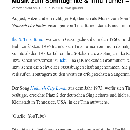
Musik zum Sonntag: Ike & Tina Turner – 
Veröffentlicht am
12. August 2018
von
guenni
August, Hitze und ein richtiger Hit, den ich als Musik zum Son
Nutbush city limits
, gesungen von Tina Turner, damals noch mi
Ike & Tina Turner
waren ein Gesangsduo, die in den 1960er und
Bühnen fetzten. 1976 trennte sich Tina Turner von ihrem damal
konnte ab den 1980er Jahren ihre Solokarriere als Sängerin fort
inzwischen verstorben ist,
lebt
Tina (als rockende Großmutter) te
inzwischen die Schweizer Staatsbürgerschaft angenommen. Sie g
verkauften Tonträgern zu den weltweit erfolgreichsten Sängerinn
Der Song
Nutbush City Limits
aus dem Jahr 1973, wofür sich Tin
betätigte, erreichte Platz 2 der deutschen Singlecharts und hielt
Kleinstadt in Tennessee, USA, in der Tina aufwuchs.
(Quelle: YouTube)
Die obige Aufzeichnung stammt von einem Auftritt im Musiklad