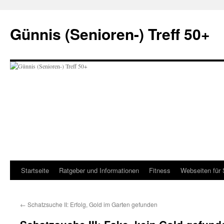
Zum
Inhalt
Günnis (Senioren-) Treff 50+
springen
Startseite
Ratgeber und Informationen
Fitness
Webseiten für 
←
Schatzsuche II: Erfolg, Gold im Garten gefunden