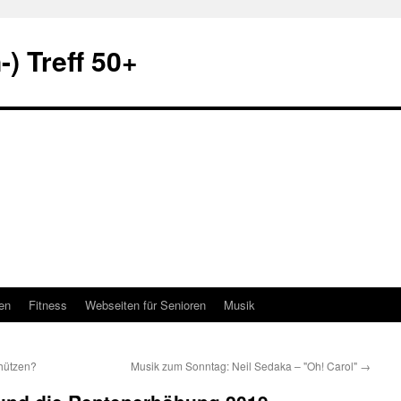
) Treff 50+
en
Fitness
Webseiten für Senioren
Musik
hützen?
Musik zum Sonntag: Neil Sedaka – "Oh! Carol"
→