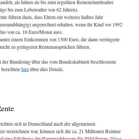
elt, als hätten sie bis zum regulären Renteneintrittsalter
läge bis zum Lebensalter von 62 Jahren).
nte führen dazu, dass Eltern ein weiteres halbes Jahr
ensunabhängig) angerechnet erhalten, wenn ihr Kind vor 1992
lus von ca. 16 Euro/Monat aus).
, unter einem Einkommen von 1300 Euro, die dann verringerte
 nicht zu geringeren Rentenansprüchen führen.
 der Bundestag über das vom Bundeskabinett beschlossene
berichtete
hier
über dies Details.
Rente
ichten sich in Deutschland nach der allgemeinen
zu verzeichnen war, können sich die ca. 21 Millionen Rentner
uf eine Erhöhung der Rentenzahlungen für 2019 freuen.
Diese