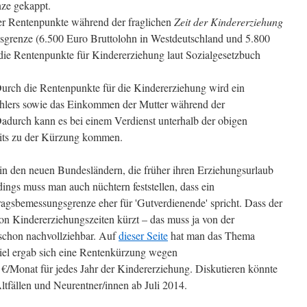
nze gekappt.
der Rentenpunkte während der fraglichen
Zeit der Kindererziehung
sgrenze (6.500 Euro Bruttolohn in Westdeutschland und 5.800
die Rentenpunkte für Kindererziehung laut Sozialgesetzbuch
urch die Rentenpunkte für die Kindererziehung wird ein
ahlers sowie das Einkommen der Mutter während der
adurch kann es bei einem Verdienst unterhalb der obigen
its zu der Kürzung kommen.
 in den neuen Bundesländern, die früher ihren Erziehungsurlaub
ings muss man auch nüchtern feststellen, dass ein
ragsbemessungsgrenze eher für 'Gutverdienende' spricht. Dass der
n Kindererziehungszeiten kürzt – das muss ja von der
 schon nachvollziehbar. Auf
dieser Seite
hat man das Thema
iel ergab sich eine Rentenkürzung wegen
Monat für jedes Jahr der Kindererziehung. Diskutieren könnte
tfällen und Neurentner/innen ab Juli 2014.