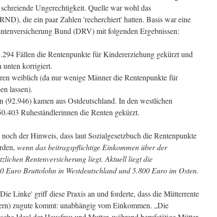
e schreiende Ungerechtigkeit. Quelle war wohl das
D), die ein paar Zahlen 'recherchiert' hatten. Basis war eine
ntenversicherung Bund (DRV) mit folgenden Ergebnissen:
.294 Fällen die Rentenpunkte für Kindererziehung gekürzt und
unten korrigiert.
ren weiblich (da nur wenige Männer die Rentenpunkte für
en lassen).
n (92.946) kamen aus Ostdeutschland. In den westlichen
0.403 Ruheständlerinnen die Renten gekürzt.
 noch der Hinweis, dass laut Sozialgesetzbuch die Rentenpunkte
erden,
wenn das beitragspflichtige Einkommen über der
lichen Rentenversicherung liegt. Aktuell liegt die
0 Euro Bruttolohn in Westdeutschland und 5.800 Euro im Osten.
Die Linke' griff diese Praxis an und forderte, dass die Mütterrente
ätern) zugute kommt: unabhängig vom Einkommen. „Die
tsche Ideal der Hausfrau und Mutter, während berufstätige Mütter