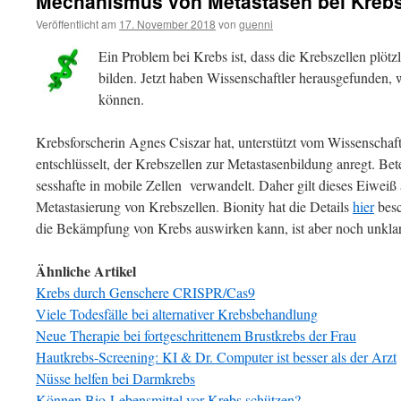
Mechanismus von Metastasen bei Krebs
Veröffentlicht am
17. November 2018
von
guenni
Ein Problem bei Krebs ist, dass die Krebszellen plöt
bilden. Jetzt haben Wissenschaftler herausgefunden,
können.
Krebsforscherin Agnes Csiszar hat, unterstützt vom Wissensch
entschlüsselt, der Krebszellen zur Metastasenbildung anregt. Bete
sesshafte in mobile Zellen verwandelt. Daher gilt dieses Eiweiß 
Metastasierung von Krebszellen. Bionity hat die Details
hier
besc
die Bekämpfung von Krebs auswirken kann, ist aber noch unklar
Ähnliche Artikel
Krebs durch Genschere CRISPR/Cas9
Viele Todesfälle bei alternativer Krebsbehandlung
Neue Therapie bei fortgeschrittenem Brustkrebs der Frau
Hautkrebs-Screening: KI & Dr. Computer ist besser als der Arzt
Nüsse helfen bei Darmkrebs
Können Bio-Lebensmittel vor Krebs schützen?