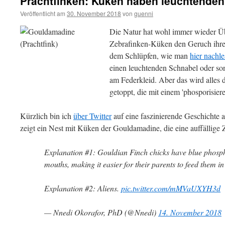
Prachtfinken: Küken haben leuchtenden 
Veröffentlicht am
30. November 2018
von
guenni
Die Natur hat wohl immer wieder Ü
Zebrafinken-Küken den Geruch ihrer
dem Schlüpfen, wie man
hier nachl
einen leuchtenden Schnabel oder so
am Federkleid. Aber das wird alles
getoppt, die mit einem 'phosporisie
Kürzlich bin ich
über Twitter
auf eine faszinierende Geschichte
zeigt ein Nest mit Küken der Gouldamadine, die eine auffällig
Explanation #1: Gouldian Finch chicks have blue phosph
mouths, making it easier for their parents to feed them in 
Explanation #2: Aliens.
pic.twitter.com/mMVaUXYH3d
— Nnedi Okorafor, PhD (@Nnedi)
14. November 2018