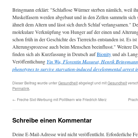
Bringmann erklärt: "Schlaflose Würmer sterben nämlich, weil ih
Muskelfasern werden abgebaut und in den Zellen sammeln sich s
ähnelt dem Altern und lässt sich durch Schlaf verlangsamen." De
molekulare Verknüpfung von Hunger auf der einen und Alterung 
schon früh in der Geschichte des Tierreichs entstanden ist. Es is
Alterungsprozesse auch beim Menschen beeinflusst." Weitere D
finden sich als Kurzfassung in Deutsch auf
Bionity
und als Langf
Veröffentlichung
Yin Wu, Florentin Masurat, Henrik Bringmann;
phenotypes to survive starvation-induced developmental arrest i
Dieser Beitrag wurde unter
Gesundheit
abgelegt und mit
Gesundheit
versch
Permalink
.
←
Freche Sixt-Werbung mit Politikern wie Friedrich Merz
Prach
Schreibe einen Kommentar
Deine E-Mail-Adresse wird nicht veröffentlicht.
Erforderliche Fe