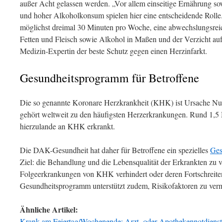
außer Acht gelassen werden. „Vor allem einseitige Ernährung
und hoher Alkoholkonsum spielen hier eine entscheidende Rol
möglichst dreimal 30 Minuten pro Woche, eine abwechslungsrei
Fetten und Fleisch sowie Alkohol in Maßen und der Verzicht auf 
Medizin-Expertin der beste Schutz gegen einen Herzinfarkt.
Gesundheitsprogramm für Betroffene
Die so genannte Koronare Herzkrankheit (KHK) ist Ursache Num
gehört weltweit zu den häufigsten Herzerkrankungen. Rund 1,5
hierzulande an KHK erkrankt.
Die DAK-Gesundheit hat daher für Betroffene ein spezielles
Ges
Ziel: die Behandlung und die Lebensqualität der Erkrankten zu 
Folgeerkrankungen von KHK verhindert oder deren Fortschreit
Gesundheitsprogramm unterstützt zudem, Risikofaktoren zu ver
Ähnliche Artikel:
Krank am Feiertag/Wochenende: Arzt- oder Apothekennotdienst