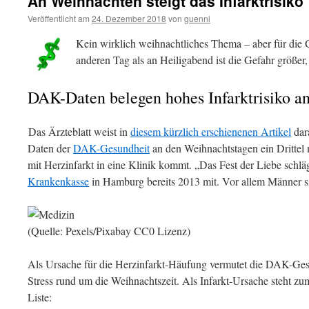
An Weihnachten steigt das Infarktrisiko
Veröffentlicht am
24. Dezember 2018
von
guenni
Kein wirklich weihnachtliches Thema – aber für die
anderen Tag als an Heiligabend ist die Gefahr größer,
DAK-Daten belegen hohes Infarktrisiko a
Das Ärzteblatt weist in
diesem kürzlich erschienenen Artikel
dara
Daten der
DAK-Gesundheit
an den Weihnachtstagen ein Drittel 
mit Herzinfarkt in eine Klinik kommt. „Das Fest der Liebe schlä
Krankenkasse
in Hamburg bereits 2013 mit. Vor allem Männer si
(Quelle: Pexels/Pixabay CC0 Lizenz)
Als Ursache für die Herzinfarkt-Häufung vermutet die DAK-Gesu
Stress rund um die Weihnachtszeit. Als Infarkt-Ursache steht zu
Liste: