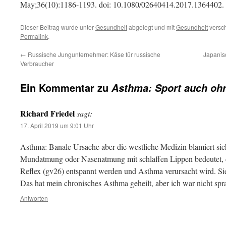
May;36(10):1186-1193. doi: 10.1080/02640414.2017.1364402.
Dieser Beitrag wurde unter
Gesundheit
abgelegt und mit
Gesundheit
versch
Permalink
.
←
Russische Jungunternehmer: Käse für russische
Japanis
Verbraucher
Ein Kommentar zu
Asthma: Sport auch ohne
Richard Friedel
sagt:
17. April 2019 um 9:01 Uhr
Asthma: Banale Ursache aber die westliche Medizin blamiert sich
Mundatmung oder Nasenatmung mit schlaffen Lippen bedeutet, d
Reflex (gv26) entspannt werden und Asthma verursacht wird. Si
Das hat mein chronisches Asthma geheilt, aber ich war nicht sp
Antworten