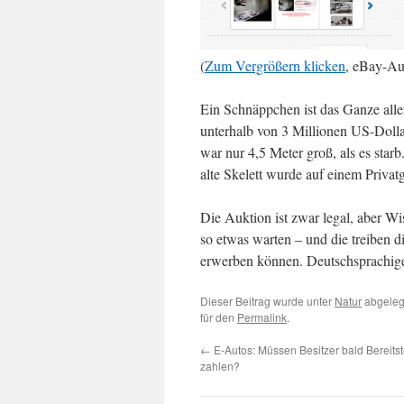
(
Zum Vergrößern klicken
, eBay-Au
Ein Schnäppchen ist das Ganze aller
unterhalb von 3 Millionen US-Dolla
war nur 4,5 Meter groß, als es star
alte Skelett wurde auf einem Priva
Die Auktion ist zwar legal, aber Wis
so etwas warten – und die treiben d
erwerben können. Deutschsprachige
Dieser Beitrag wurde unter
Natur
abgeleg
für den
Permalink
.
←
E-Autos: Müssen Besitzer bald Bereits
zahlen?