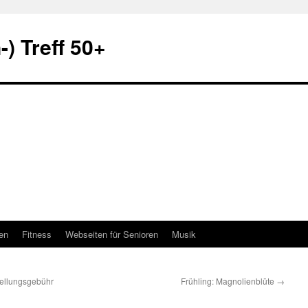
) Treff 50+
en
Fitness
Webseiten für Senioren
Musik
tellungsgebühr
Frühling: Magnolienblüte
→