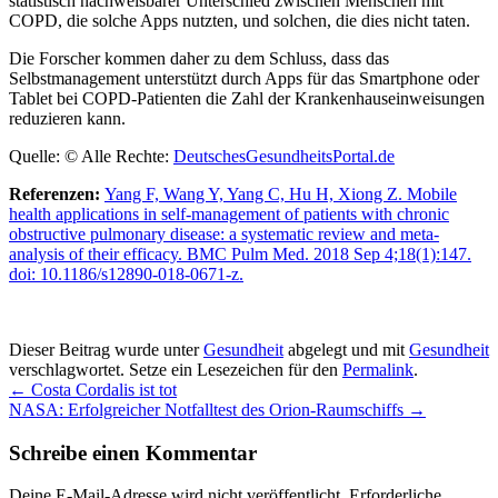
statistisch nachweisbarer Unterschied zwischen Menschen mit
COPD, die solche Apps nutzten, und solchen, die dies nicht taten.
Die Forscher kommen daher zu dem Schluss, dass das
Selbstmanagement unterstützt durch Apps für das Smartphone oder
Tablet bei COPD-Patienten die Zahl der Krankenhauseinweisungen
reduzieren kann.
Quelle: © Alle Rechte:
DeutschesGesundheitsPortal.de
Referenzen:
Yang F, Wang Y, Yang C, Hu H, Xiong Z. Mobile
health applications in self-management of patients with chronic
obstructive pulmonary disease: a systematic review and meta-
analysis of their efficacy. BMC Pulm Med. 2018 Sep 4;18(1):147.
doi: 10.1186/s12890-018-0671-z.
Dieser Beitrag wurde unter
Gesundheit
abgelegt und mit
Gesundheit
verschlagwortet. Setze ein Lesezeichen für den
Permalink
.
←
Costa Cordalis ist tot
NASA: Erfolgreicher Notfalltest des Orion-Raumschiffs
→
Schreibe einen Kommentar
Deine E-Mail-Adresse wird nicht veröffentlicht.
Erforderliche