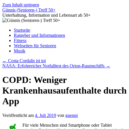
Zum Inhalt springen
Günnis (Senioren-) Treff 50+
Unterhaltung, Information und Lebensart ab 50+
Startseite
Ratgeber und Informationen
Fitness
Webseiten für Senioren
Musik
←
Costa Cordalis ist tot
NASA: Erfolgreicher Notfalltest des Orion-Raumschiffs
→
COPD: Weniger
Krankenhausaufenthalte durch
App
Veröffentlicht am
4. Juli 2019
von
guenni
Für viele Menschen sind Smartphone oder Tablet