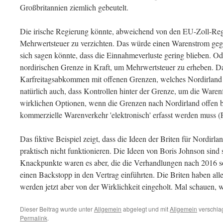
Großbritannien ziemlich gebeutelt.
Die irische Regierung könnte, abweichend von den EU-Zoll-Rege
Mehrwertsteuer zu verzichten. Das würde einen Warenstrom ge
sich sagen könnte, dass die Einnahmeverluste gering blieben. Od
nordirischen Grenze in Kraft, um Mehrwertsteuer zu erheben. Da
Karfreitagsabkommen mit offenen Grenzen, welches Nordirland 
natürlich auch, dass Kontrollen hinter der Grenze, um die Warenf
wirklichen Optionen, wenn die Grenzen nach Nordirland offen b
kommerzielle Warenverkehr 'elektronisch' erfasst werden muss (P
Das fiktive Beispiel zeigt, dass die Ideen der Briten für Nordirl
praktisch nicht funktionieren. Die Ideen von Boris Johnson sin
Knackpunkte waren es aber, die die Verhandlungen nach 2016 
einen Backstopp in den Vertrag einführten. Die Briten haben al
werden jetzt aber von der Wirklichkeit eingeholt. Mal schauen, w
Dieser Beitrag wurde unter
Allgemein
abgelegt und mit
Allgemein
verschlag
Permalink
.