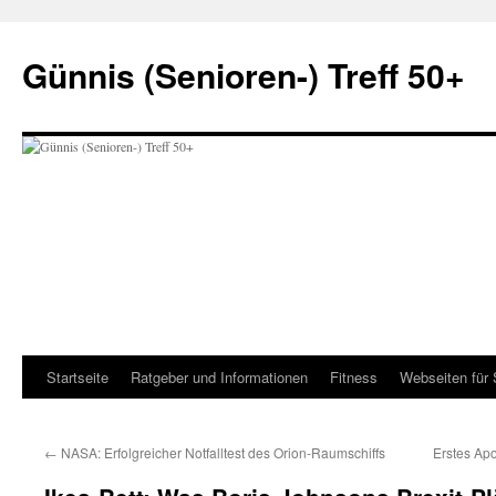
Zum
Inhalt
Günnis (Senioren-) Treff 50+
springen
Startseite
Ratgeber und Informationen
Fitness
Webseiten für 
←
NASA: Erfolgreicher Notfalltest des Orion-Raumschiffs
Erstes Ap