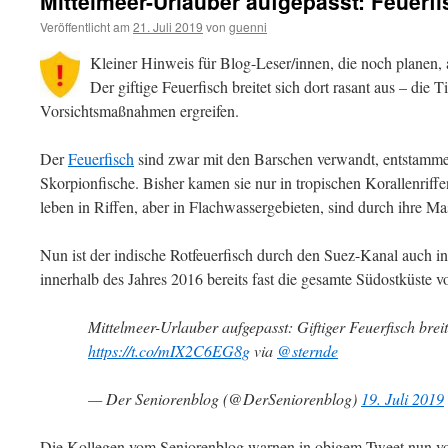
Mittelmeer-Urlauber aufgepasst: Feuerfi
Veröffentlicht am
21. Juli 2019
von
guenni
Kleiner Hinweis für Blog-Leser/innen, die noch planen
Der giftige Feuerfisch breitet sich dort rasant aus – die 
Vorsichtsmaßnahmen ergreifen.
Der
Feuerfisch
sind zwar mit den Barschen verwandt, entstammen
Skorpionfische. Bisher kamen sie nur in tropischen Korallenriff
leben in Riffen, aber in Flachwassergebieten, sind durch ihre M
Nun ist der indische Rotfeuerfisch durch den Suez-Kanal auch i
innerhalb des Jahres 2016 bereits fast die gesamte Südostküste v
Mittelmeer-Urlauber aufgepasst: Giftiger Feuerfisch breit
https://t.co/mIX2C6EG8g
via
@sternde
— Der Seniorenblog (@DerSeniorenblog)
19. Juli 2019
Die Kollegen vom Seniorenblog warnen in obigem Tweet nun vo