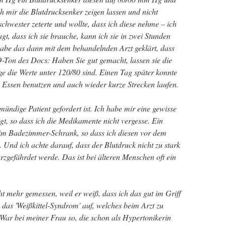
ch mir die Blutdrucksenker zeigen lassen und nicht
hwester zeterte und wollte, dass ich diese nehme – ich
gt, dass ich sie brauche, kann ich sie in zwei Stunden
abe das dann mit dem behandelnden Arzt geklärt, dass
O-Ton des Docs: Haben Sie gut gemacht, lassen sie die
e die Werte unter 120/80 sind. Einen Tag später konnte
Essen benutzen und auch wieder kurze Strecken laufen.
mündige Patient gefordert ist. Ich habe mir eine gewisse
t, so dass ich die Medikamente nicht vergesse. Ein
h im Badezimmer-Schrank, so dass ich diesen vor dem
. Und ich achte darauf, dass der Blutdruck nicht zu stark
turzgefährdet werde. Das ist bei älteren Menschen oft ein
t mehr gemessen, weil er weiß, dass ich das gut im Griff
 das 'Weißkittel-Syndrom' auf, welches beim Arzt zu
War bei meiner Frau so, die schon als Hypertonikerin