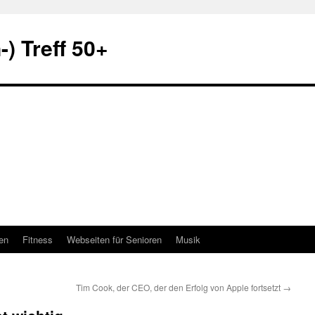
) Treff 50+
en
Fitness
Webseiten für Senioren
Musik
Tim Cook, der CEO, der den Erfolg von Apple fortsetzt
→