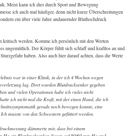
nik. Meist kann ich dies durch Sport und Bewegung
messe ich auch mal häufiger, denn nicht kurze Überschreitungen
ondern ein über viele Jahre andauernder Bluthochdruck
n kritisch werden. Komme ich persönlich mit den Werten
s ungemütlich. Der Körper fühlt sich schlaff und kraftlos an und
e Sturzgefahr haben. Also auch hier darauf achten, dass die Werte
lebnis war in einer Klinik, in der ich 4 Wochen wegen
nverletzung lag. Dort wurden Blutdrucksenker gegeben
en und vielen Operationen habe ich vieles nicht
te ich nicht mal die Kraft, mit der einen Hand, die ich
schnittssymptomatik gerade noch bewegen konnte, eine
Ich musste von den Schwestern gefüttert werden.
tdruckmessung dämmerte mir, dass bei einem
m Hg ein Blutdrucksenker diesen auf 80/60 mm Hg und