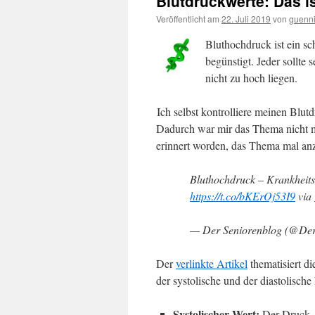
Blutdruckwerte: Das is
Veröffentlicht am
22. Juli 2019
von
guenn
Bluthochdruck ist ein s
begünstigt. Jeder sollte
nicht zu hoch liegen.
Ich selbst kontrolliere meinen Blut
Dadurch war mir das Thema nicht m
erinnert worden, das Thema mal an
Bluthochdruck – Krankheits
https://t.co/bKErOj53I9
via
— Der Seniorenblog (@Der
Der
verlinkte Artikel
thematisiert d
der systolische und der diastolische
Systolischer Wert:
Der Druck, 