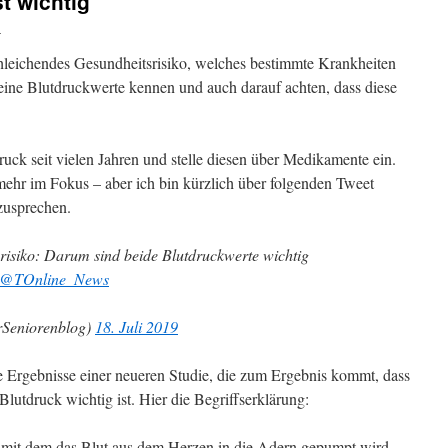
t wichtig
i
chleichendes Gesundheitsrisiko, welches bestimmte Krankheiten
 seine Blutdruckwerte kennen und auch darauf achten, dass diese
druck seit vielen Jahren und stelle diesen über Medikamente ein.
ehr im Fokus – aber ich bin kürzlich über folgenden Tweet
zusprechen.
risiko: Darum sind beide Blutdruckwerte wichtig
@TOnline_News
Seniorenblog)
18. Juli 2019
ie Ergebnisse einer neueren Studie, die zum Ergebnis kommt, dass
 Blutdruck wichtig ist. Hier die Begriffserklärung:
mit dem das Blut aus dem Herzen in die Adern gepumpt wird –