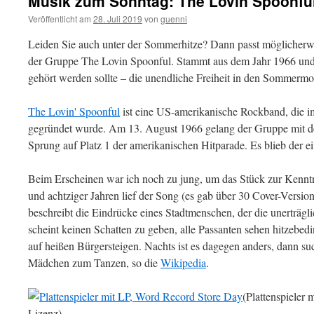
Musik zum Sonntag: The Lovin Spoonful
Veröffentlicht am
28. Juli 2019
von
guenni
Leiden Sie auch unter der Sommerhitze? Dann passt möglicherw
der Gruppe The Lovin Spoonful. Stammt aus dem Jahr 1966 und 
gehört werden sollte – die unendliche Freiheit in den Sommermo
The Lovin' Spoonful
ist eine US-amerikanische Rockband, die 
gegründet wurde. Am 13. August 1966 gelang der Gruppe mit 
Sprung auf Platz 1 der amerikanischen Hitparade. Es blieb der 
Beim Erscheinen war ich noch zu jung, um das Stück zur Kenntn
und achtziger Jahren lief der Song (es gab über 30 Cover-Versi
beschreibt die Eindrücke eines Stadtmenschen, der die unerträg
scheint keinen Schatten zu geben, alle Passanten sehen hitzebed
auf heißen Bürgersteigen. Nachts ist es dagegen anders, dann suc
Mädchen zum Tanzen, so die
Wikipedia
.
(Plattenspieler 
Lizenz)