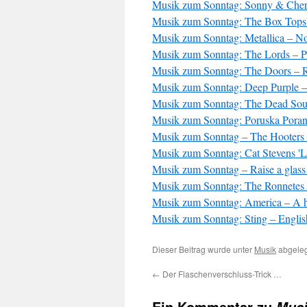
Musik zum Sonntag: Sonny & Cher 
Musik zum Sonntag: The Box Tops 
Musik zum Sonntag: Metallica – No
Musik zum Sonntag: The Lords – 
Musik zum Sonntag: The Doors – R
Musik zum Sonntag: Deep Purple –
Musik zum Sonntag: The Dead Sout
Musik zum Sonntag: Poruska Por
Musik zum Sonntag – The Hooters 
Musik zum Sonntag: Cat Stevens 'L
Musik zum Sonntag – Raise a glas
Musik zum Sonntag: The Ronnetes
Musik zum Sonntag: America – A h
Musik zum Sonntag: Sting – Engli
Dieser Beitrag wurde unter
Musik
abgeleg
←
Der Flaschenverschluss-Trick …
Ein Kommentar zu