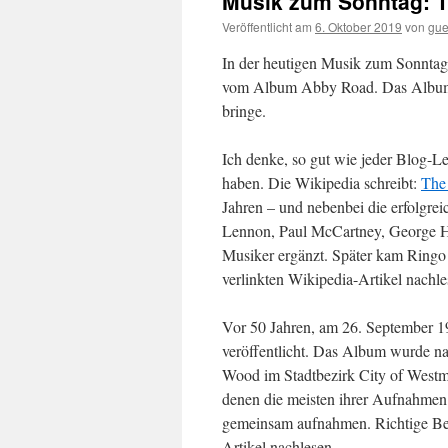
Musik zum Sonntag: T
Veröffentlicht am
6. Oktober 2019
von
gue
In der heutigen Musik zum Sonntag
vom Album Abby Road. Das Album ha
bringe.
Ich denke, so gut wie jeder Blog-Le
haben. Die Wikipedia schreibt:
The
Jahren – und nebenbei die erfolgre
Lennon, Paul McCartney, George Ha
Musiker ergänzt. Später kam Ringo S
verlinkten Wikipedia-Artikel nachle
Vor 50 Jahren, am 26. September 19
veröffentlicht. Das Album wurde na
Wood im Stadtbezirk City of Westmi
denen die meisten ihrer Aufnahmen 
gemeinsam aufnahmen. Richtige Beat
Artikel nachlesen.