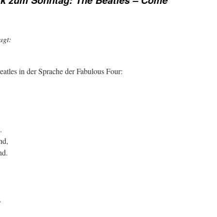
k zum Sonntag: The Beatles – Come
agt:
eatles in der Sprache der Fabulous Four:
.
nd,
nd.
,