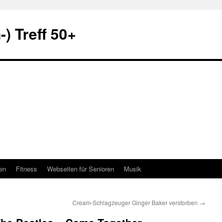
) Treff 50+
en
Fitness
Webseiten für Senioren
Musik
Cream-Schlagzeuger Ginger Baker verstorben
→