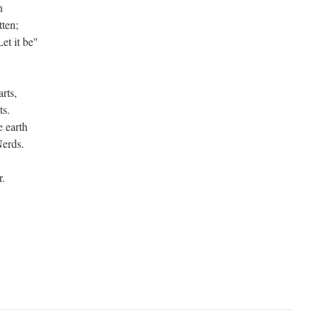
n
tten;
et it be"
rts,
ts.
e earth
Nerds.
r.