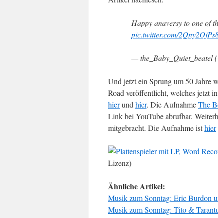
Happy anaversy to one of th
pic.twitter.com/2Qny2OjPs
— the_Baby_Quiet_beatel 
Und jetzt ein Sprung um 50 Jahre
Road veröffentlicht, welches jetzt i
hier
und
hier
. Die Aufnahme
The B
Link bei YouTube abrufbar. Weiter
mitgebracht. Die Aufnahme ist
hier
Lizenz)
Ähnliche Artikel:
Musik zum Sonntag: Eric Burdon 
Musik zum Sonntag: Tito & Tarantul