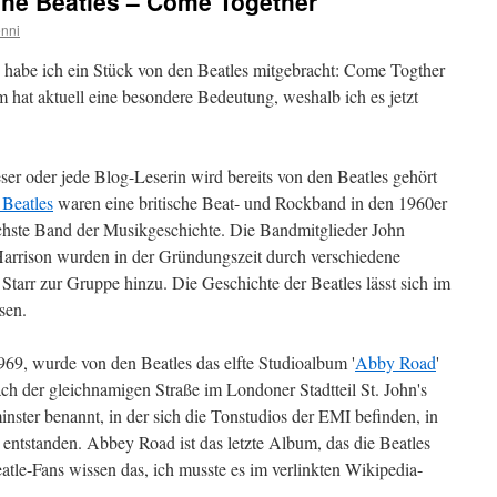
he Beatles – Come Together
nni
 habe ich ein Stück von den Beatles mitgebracht: Come Togther
t aktuell eine besondere Bedeutung, weshalb ich es jetzt
ser oder jede Blog-Leserin wird bereits von den Beatles gehört
 Beatles
waren eine britische Beat- und Rockband in den 1960er
ichste Band der Musikgeschichte. Die Bandmitglieder John
rrison wurden in der Gründungszeit durch verschiedene
tarr zur Gruppe hinzu. Die Geschichte der Beatles lässt sich im
sen.
69, wurde von den Beatles das elfte Studioalbum '
Abby Road
'
ch der gleichnamigen Straße im Londoner Stadtteil St. John's
nster benannt, in der sich die Tonstudios der EMI befinden, in
entstanden. Abbey Road ist das letzte Album, das die Beatles
le-Fans wissen das, ich musste es im verlinkten Wikipedia-