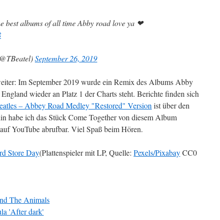
e best albums of all time Abby road love ya ❤
8
(@TBeatel)
September 26, 2019
 weiter: Im September 2019 wurde ein Remix des Albums Abby
n England wieder an Platz 1 der Charts steht. Berichte finden sich
eatles – Abbey Road Medley "Restored" Version
ist über den
hin habe ich das Stück Come Together von diesem Album
auf YouTube abrufbar. Viel Spaß beim Hören.
(Plattenspieler mit LP, Quelle:
Pexels/Pixabay
CC0
und The Animals
a 'After dark'