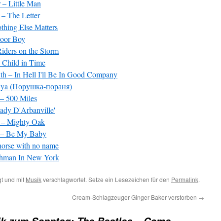
– Little Man
– The Letter
thing Else Matters
Poor Boy
iders on the Storm
 Child in Time
h – In Hell I'll Be In Good Company
anya (Порушка-пораня)
– 500 Miles
ady D'Arbanville'
s – Mighty Oak
 – Be My Baby
orse with no name
shman In New York
t und mit
Musik
verschlagwortet. Setze ein Lesezeichen für den
Permalink
.
Cream-Schlagzeuger Ginger Baker verstorben
→