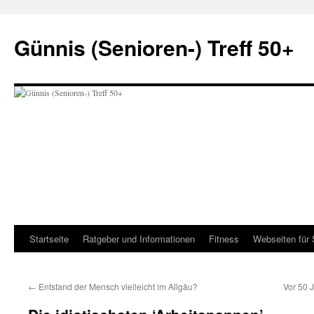
Zum
Inhalt
Günnis (Senioren-) Treff 50+
springen
Startseite
Ratgeber und Informationen
Fitness
Webseiten für 
←
Entstand der Mensch vielleicht im Allgäu?
Vor 50 J