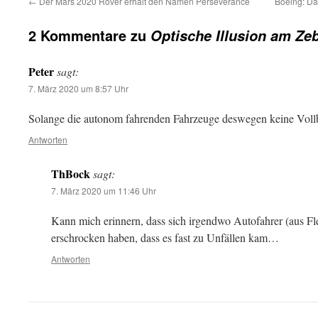
←
Der Mars 2020 Rover erhält den Namen Perseverance
Boeing: Da
2 Kommentare zu
Optische Illusion am Zeb
Peter
sagt:
7. März 2020 um 8:57 Uhr
Solange die autonom fahrenden Fahrzeuge deswegen keine Vol
Antworten
ThBock
sagt:
7. März 2020 um 11:46 Uhr
Kann mich erinnern, dass sich irgendwo Autofahrer (aus Fl
erschrocken haben, dass es fast zu Unfällen kam…
Antworten