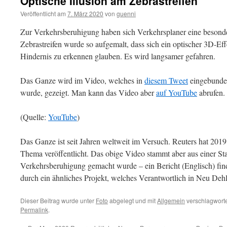
Optische Illusion am Zebrastreifen
Veröffentlicht am
7. März 2020
von
guenni
Zur Verkehrsberuhigung haben sich Verkehrsplaner eine besond
Zebrastreifen wurde so aufgemalt, dass sich ein optischer 3D-Eff
Hindernis zu erkennen glauben. Es wird langsamer gefahren.
Das Ganze wird im Video, welches in
diesem Tweet
eingebunden
wurde, gezeigt. Man kann das Video aber
auf YouTube
abrufen. 
(Quelle:
YouTube
)
Das Ganze ist seit Jahren weltweit im Versuch. Reuters hat 201
Thema veröffentlicht. Das obige Video stammt aber aus einer Sta
Verkehrsberuhigung gemacht wurde – ein Bericht (Englisch) fin
durch ein ähnliches Projekt, welches Verantwortlich in Neu Dehl
Dieser Beitrag wurde unter
Foto
abgelegt und mit
Allgemein
verschlagworte
Permalink
.