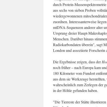
durch Protein-Massenspektrometrie
aus sechs von sieben Proben vollst
wiedergewonnenen mitochondriale
zuordnen. Interessanterweise lieg
mtDNA-Sequenzen anderer alter un
Ursprung dreier Haupt-Makrohaplog
Menschen. Darüber hinaus stimmen 
Radiokarbondaten überein", sagt Mat
London und assoziierte Forscherin 
Die Ergebnisse zeigen, dass der
Ho
noch früher – nach Europa kam und 
180 Kilometer vom Fundort entfern
aus dem sie Werkzeuge herstellten, w
wahrscheinlich zum Zerlegen der ge
in der Höhle gefunden haben.
"Die Tierreste der Stätte illustrier