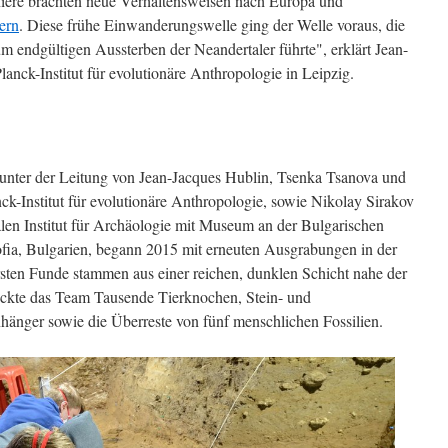
niere brachten neue Verhaltensweisen nach Europa und
ern
. Diese frühe Einwanderungswelle ging der Welle voraus, die
m endgültigen Aussterben der Neandertaler führte", erklärt Jean-
nck-Institut für evolutionäre Anthropologie in Leipzig.
 unter der Leitung von Jean-Jacques Hublin, Tsenka Tsanova und
Institut für evolutionäre Anthropologie, sowie Nikolay Sirakov
en Institut für Archäologie mit Museum an der Bulgarischen
fia, Bulgarien, begann 2015 mit erneuten Ausgrabungen in der
sten Funde stammen aus einer reichen, dunklen Schicht nahe der
eckte das Team Tausende Tierknochen, Stein- und
nger sowie die Überreste von fünf menschlichen Fossilien.