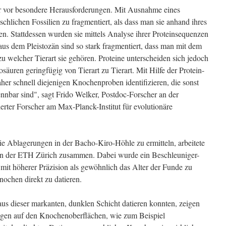
er vor besondere Herausforderungen. Mit Ausnahme eines
hlichen Fossilien zu fragmentiert, als dass man sie anhand ihres
en. Stattdessen wurden sie mittels Analyse ihrer Proteinsequenzen
aus dem Pleistozän sind so stark fragmentiert, dass man mit dem
 welcher Tierart sie gehören. Proteine unterscheiden sich jedoch
säuren geringfügig von Tierart zu Tierart. Mit Hilfe der Protein-
er schnell diejenigen Knochenproben identifizieren, die sonst
nnbar sind", sagt Frido Welker, Postdoc-Forscher an der
rter Forscher am Max-Planck-Institut für evolutionäre
ie Ablagerungen in der Bacho-Kiro-Höhle zu ermitteln, arbeitete
n der ETH Zürich zusammen. Dabei wurde ein Beschleuniger-
mit höherer Präzision als gewöhnlich das Alter der Funde zu
ochen direkt zu datieren.
aus dieser markanten, dunklen Schicht datieren konnten, zeigen
gen auf den Knochenoberflächen, wie zum Beispiel