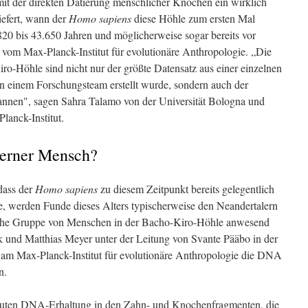
it der direkten Datierung menschlicher Knochen ein wirklich
iefert, wann der
Homo sapiens
diese Höhle zum ersten Mal
20 bis 43.650 Jahren und möglicherweise sogar bereits vor
 vom Max-Planck-Institut für evolutionäre Anthropologie. „Die
o-Höhle sind nicht nur der größte Datensatz aus einer einzelnen
von einem Forschungsteam erstellt wurde, sondern auch der
pannen", sagen Sahra Talamo von der Universität Bologna und
anck-Institut.
derner Mensch?
dass der
Homo sapiens
zu diesem Zeitpunkt bereits gelegentlich
 werden Funde dieses Alters typischerweise den Neandertalern
che Gruppe von Menschen in der Bacho-Kiro-Höhle anwesend
k und Matthias Meyer unter der Leitung von Svante Pääbo in der
 am Max-Planck-Institut für evolutionäre Anthropologie die DNA
n.
guten DNA-Erhaltung in den Zahn- und Knochenfragmenten, die