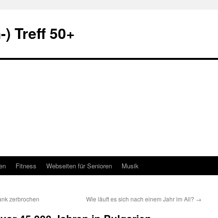
) Treff 50+
en
Fitness
Webseiten für Senioren
Musik
ank zerbrochen
Wie läuft es sich nach einem Jahr im All?
→