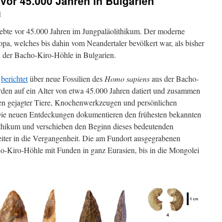
 vor 45.000 Jahren in Bulgarien
i
lebte vor 45.000 Jahren im Jungpaläolithikum. Der moderne
a, welches bis dahin vom Neandertaler bevölkert war, als bisher
 der Bacho-Kiro-Höhle in Bulgarien.
m
berichtet
über neue Fossilien des
Homo sapiens
aus der Bacho-
den auf ein Alter von etwa 45.000 Jahren datiert und zusammen
en gejagter Tiere, Knochenwerkzeugen und persönlichen
e neuen Entdeckungen dokumentieren den frühesten bekannten
thikum und verschieben den Beginn dieses bedeutenden
iter in die Vergangenheit. Die am Fundort ausgegrabenen
o-Kiro-Höhle mit Funden in ganz Eurasien, bis in die Mongolei