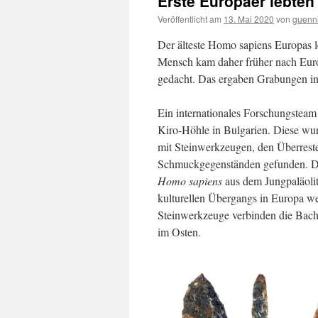
Erste Europäer lebten
Veröffentlicht am
13. Mai 2020
von
guenn
Der älteste Homo sapiens Europas 
Mensch kam daher früher nach Europ
gedacht. Das ergaben Grabungen in
Ein internationales Forschungstea
Kiro-Höhle in Bulgarien. Diese wur
mit Steinwerkzeugen, den Überrest
Schmuckgegenständen gefunden. Di
Homo sapiens
aus dem Jungpaläoli
kulturellen Übergangs in Europa we
Steinwerkzeuge verbinden die Bach
im Osten.