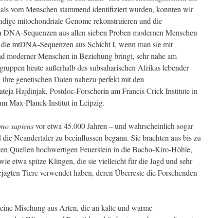
 als vom Menschen stammend identifiziert wurden, konnten wir
ändige mitochondriale Genome rekonstruieren und die
n DNA-Sequenzen aus allen sieben Proben modernen Menschen
en die mtDNA-Sequenzen aus Schicht I, wenn man sie mit
d moderner Menschen in Beziehung bringt, sehr nahe am
ruppen heute außerhalb des subsaharischen Afrikas lebender
ihre genetischen Daten nahezu perfekt mit den
eja Hajdinjak, Postdoc-Forscherin am Francis Crick Institute in
am Max-Planck-Institut in Leipzig.
mo sapiens
vor etwa 45.000 Jahren – und wahrscheinlich sogar
die Neandertaler zu beeinflussen begann. Sie brachten aus bis zu
ten Quellen hochwertigen Feuerstein in die Bacho-Kiro-Höhle,
ie etwa spitze Klingen, die sie vielleicht für die Jagd und sehr
jagten Tiere verwendet haben, deren Überreste die Forschenden
en eine Mischung aus Arten, die an kalte und warme