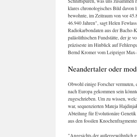
Schnittspuren, was uns zusammen m
klares chronologisches Bild davon l
bewohnte, im Zeitraum von vor 45.8
46.940 Jahren", sagt Helen Fewlass
Radiokarbondaten aus der Bacho-Kir
paläolithischen Fundstätte, der je 
präziseste im Hinblick auf Fehlers
Bernd Kromer vom Leipziger Max-Pl
Neandertaler oder mo
Obwohl einige Forscher vermuten, 
nach Europa gekommen sein könnte,
zugeschrieben. Um zu wissen, wel
war, sequenzierten Mateja Hajdinja
Abteilung für Evolutionäre Genetik
aus den fossilen Knochenfragmente
"Angesichts der außergewöhnlich 