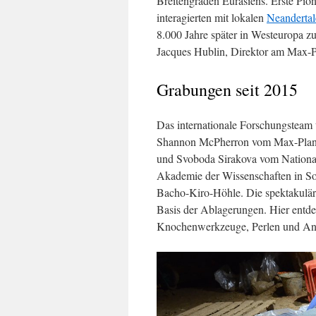
Breitengraden Eurasiens. Erste Pio
interagierten mit lokalen
Neandertal
8.000 Jahre später in Westeuropa zu
Jacques Hublin, Direktor am Max-Pla
Grabungen seit 2015
Das internationale Forschungsteam
Shannon McPherron vom Max-Planck-
und Svoboda Sirakova vom National
Akademie der Wissenschaften in So
Bacho-Kiro-Höhle. Die spektakulär
Basis der Ablagerungen. Hier entd
Knochenwerkzeuge, Perlen und Anhä