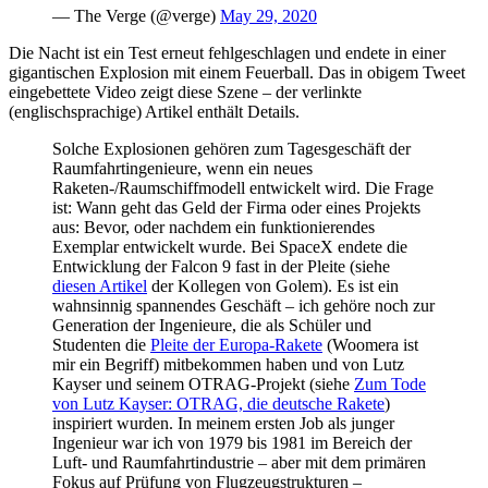
— The Verge (@verge)
May 29, 2020
Die Nacht ist ein Test erneut fehlgeschlagen und endete in einer
gigantischen Explosion mit einem Feuerball. Das in obigem Tweet
eingebettete Video zeigt diese Szene – der verlinkte
(englischsprachige) Artikel enthält Details.
Solche Explosionen gehören zum Tagesgeschäft der
Raumfahrtingenieure, wenn ein neues
Raketen-/Raumschiffmodell entwickelt wird. Die Frage
ist: Wann geht das Geld der Firma oder eines Projekts
aus: Bevor, oder nachdem ein funktionierendes
Exemplar entwickelt wurde. Bei SpaceX endete die
Entwicklung der Falcon 9 fast in der Pleite (siehe
diesen Artikel
der Kollegen von Golem). Es ist ein
wahnsinnig spannendes Geschäft – ich gehöre noch zur
Generation der Ingenieure, die als Schüler und
Studenten die
Pleite der Europa-Rakete
(Woomera ist
mir ein Begriff) mitbekommen haben und von Lutz
Kayser und seinem OTRAG-Projekt (siehe
Zum Tode
von Lutz Kayser: OTRAG, die deutsche Rakete
)
inspiriert wurden. In meinem ersten Job als junger
Ingenieur war ich von 1979 bis 1981 im Bereich der
Luft- und Raumfahrtindustrie – aber mit dem primären
Fokus auf Prüfung von Flugzeugstrukturen –