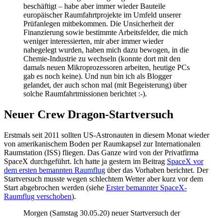
beschäftigt – habe aber immer wieder Bauteile
europäischer Raumfahrtprojekte im Umfeld unserer
Prüfanlegen mitbekommen. Die Unsicherheit der
Finanzierung sowie bestimmte Arbeitsfelder, die mich
weniger interessierten, mir aber immer wieder
nahegelegt wurden, haben mich dazu bewogen, in die
Chemie-Industrie zu wechseln (konnte dort mit den
damals neuen Mikroprozessoren arbeiten, heutige PCs
gab es noch keine). Und nun bin ich als Blogger
gelandet, der auch schon mal (mit Begeisterung) über
solche Raumfahrtmissionen berichtet :-).
Neuer Crew Dragon-Startversuch
Erstmals seit 2011 sollten US-Astronauten in diesem Monat wieder
von amerikanischem Boden per Raumkapsel zur Internationalen
Raumstation (ISS) fliegen. Das Ganze wird von der Privatfirma
SpaceX durchgeführt. Ich hatte ja gestern im Beitrag
SpaceX vor
dem ersten bemannten Raumflug
über das Vorhaben berichtet. Der
Startversuch musste wegen schlechtem Wetter aber kurz vor dem
Start abgebrochen werden (siehe
Erster bemannter SpaceX-
Raumflug verschoben
).
Morgen (Samstag 30.05.20) neuer Startversuch der