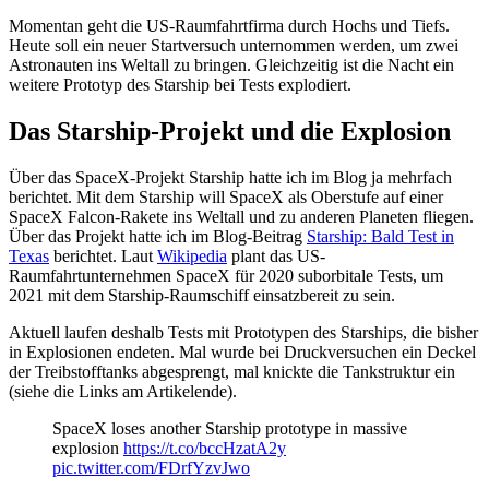
Momentan geht die US-Raumfahrtfirma durch Hochs und Tiefs.
Heute soll ein neuer Startversuch unternommen werden, um zwei
Astronauten ins Weltall zu bringen. Gleichzeitig ist die Nacht ein
weitere Prototyp des Starship bei Tests explodiert.
Das Starship-Projekt und die Explosion
Über das SpaceX-Projekt Starship hatte ich im Blog ja mehrfach
berichtet. Mit dem Starship will SpaceX als Oberstufe auf einer
SpaceX Falcon-Rakete ins Weltall und zu anderen Planeten fliegen.
Über das Projekt hatte ich im Blog-Beitrag
Starship: Bald Test in
Texas
berichtet. Laut
Wikipedia
plant das US-
Raumfahrtunternehmen SpaceX für 2020 suborbitale Tests, um
2021 mit dem Starship-Raumschiff einsatzbereit zu sein.
Aktuell laufen deshalb Tests mit Prototypen des Starships, die bisher
in Explosionen endeten. Mal wurde bei Druckversuchen ein Deckel
der Treibstofftanks abgesprengt, mal knickte die Tankstruktur ein
(siehe die Links am Artikelende).
SpaceX loses another Starship prototype in massive
explosion
https://t.co/bccHzatA2y
pic.twitter.com/FDrfYzvJwo