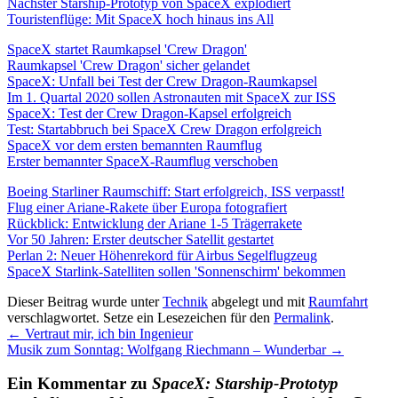
Nächster Starship-Prototyp von SpaceX explodiert
Touristenflüge: Mit SpaceX hoch hinaus ins All
SpaceX startet Raumkapsel 'Crew Dragon'
Raumkapsel 'Crew Dragon' sicher gelandet
SpaceX: Unfall bei Test der Crew Dragon-Raumkapsel
Im 1. Quartal 2020 sollen Astronauten mit SpaceX zur ISS
SpaceX: Test der Crew Dragon-Kapsel erfolgreich
Test: Startabbruch bei SpaceX Crew Dragon erfolgreich
SpaceX vor dem ersten bemannten Raumflug
Erster bemannter SpaceX-Raumflug verschoben
Boeing Starliner Raumschiff: Start erfolgreich, ISS verpasst!
Flug einer Ariane-Rakete über Europa fotografiert
Rückblick: Entwicklung der Ariane 1-5 Trägerrakete
Vor 50 Jahren: Erster deutscher Satellit gestartet
Perlan 2: Neuer Höhenrekord für Airbus Segelflugzeug
SpaceX Starlink-Satelliten sollen 'Sonnenschirm' bekommen
Dieser Beitrag wurde unter
Technik
abgelegt und mit
Raumfahrt
verschlagwortet. Setze ein Lesezeichen für den
Permalink
.
←
Vertraut mir, ich bin Ingenieur
Musik zum Sonntag: Wolfgang Riechmann – Wunderbar
→
Ein Kommentar zu
SpaceX: Starship-Prototyp