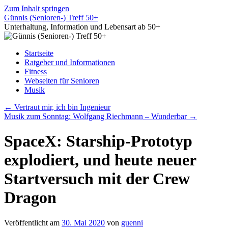
Zum Inhalt springen
Günnis (Senioren-) Treff 50+
Unterhaltung, Information und Lebensart ab 50+
Startseite
Ratgeber und Informationen
Fitness
Webseiten für Senioren
Musik
←
Vertraut mir, ich bin Ingenieur
Musik zum Sonntag: Wolfgang Riechmann – Wunderbar
→
SpaceX: Starship-Prototyp
explodiert, und heute neuer
Startversuch mit der Crew
Dragon
Veröffentlicht am
30. Mai 2020
von
guenni