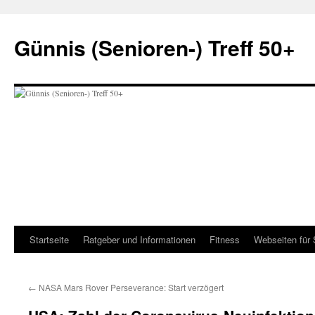
Zum
Inhalt
Günnis (Senioren-) Treff 50+
springen
Startseite
Ratgeber und Informationen
Fitness
Webseiten für 
←
NASA Mars Rover Perseverance: Start verzögert