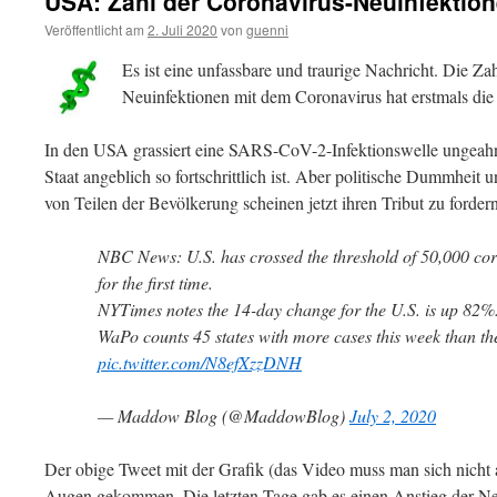
USA: Zahl der Coronavirus-Neuinfektion
Veröffentlicht am
2. Juli 2020
von
guenni
Es ist eine unfassbare und traurige Nachricht. Die Zah
Neuinfektionen mit dem Coronavirus hat erstmals die
In den USA grassiert eine SARS-CoV-2-Infektionswelle ungeah
Staat angeblich so fortschrittlich ist. Aber politische Dummheit 
von Teilen der Bevölkerung scheinen jetzt ihren Tribut zu fordern
NBC News: U.S. has crossed the threshold of 50,000 cor
for the first time.
NYTimes notes the 14-day change for the U.S. is up 82%
WaPo counts 45 states with more cases this week than the
pic.twitter.com/N8efXzzDNH
— Maddow Blog (@MaddowBlog)
July 2, 2020
Der obige Tweet mit der Grafik (das Video muss man sich nicht a
Augen gekommen. Die letzten Tage gab es einen Anstieg der Neu