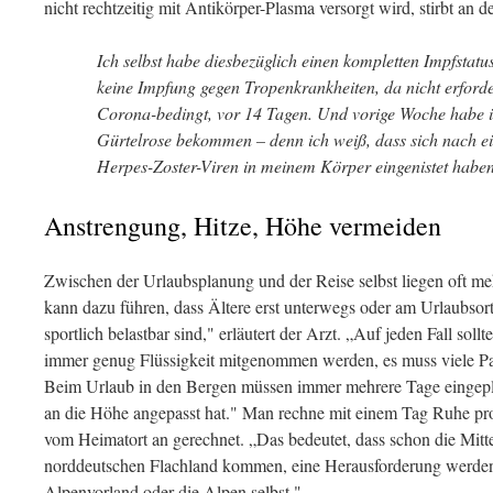
nicht rechtzeitig mit Antikörper-Plasma versorgt wird, stirbt an 
Ich selbst habe diesbezüglich einen kompletten Impfstatu
keine Impfung gegen Tropenkrankheiten, da nicht erfor
Corona-bedingt, vor 14 Tagen. Und vorige Woche habe i
Gürtelrose bekommen – denn ich weiß, dass sich nach e
Herpes-Zoster-Viren in meinem Körper eingenistet haben
Anstrengung, Hitze, Höhe vermeiden
Zwischen der Urlaubsplanung und der Reise selbst liegen oft 
kann dazu führen, dass Ältere erst unterwegs oder am Urlaubsort
sportlich belastbar sind," erläutert der Arzt. „Auf jeden Fall so
immer genug Flüssigkeit mitgenommen werden, es muss viele Pau
Beim Urlaub in den Bergen müssen immer mehrere Tage eingepla
an die Höhe angepasst hat." Man rechne mit einem Tag Ruhe p
vom Heimatort an gerechnet. „Das bedeutet, dass schon die Mitte
norddeutschen Flachland kommen, eine Herausforderung werde
Alpenvorland oder die Alpen selbst."