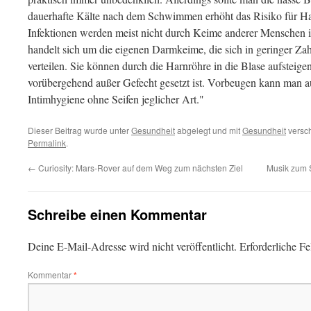
dauerhafte Kälte nach dem Schwimmen erhöht das Risiko für Ha
Infektionen werden meist nicht durch Keime anderer Menschen 
handelt sich um die eigenen Darmkeime, die sich in geringer Zah
verteilen. Sie können durch die Harnröhre in die Blase aufsteig
vorübergehend außer Gefecht gesetzt ist. Vorbeugen kann man 
Intimhygiene ohne Seifen jeglicher Art."
Dieser Beitrag wurde unter
Gesundheit
abgelegt und mit
Gesundheit
versch
Permalink
.
←
Curiosity: Mars-Rover auf dem Weg zum nächsten Ziel
Musik zum S
Schreibe einen Kommentar
Deine E-Mail-Adresse wird nicht veröffentlicht.
Erforderliche Fe
Kommentar
*