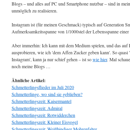
Blogs – und alles auf PC und Smartphone nutzbar – sind in mei
unmöglich zu realisieren.
Instagram ist (für meinen Geschmack) typisch auf Generation Sma
Aufmerksamkeitsspanne von 1/1000stel der Lebensspanne einer E
Aber immerhin: Ich kann mit dem Medium spielen, und das auf 
ausprobieren, wie ich 'dem Affen Zucker geben kann'. So quasi
Instagram', kann ja nur schief gehen – ist so
wie hier
. Mal schaue
noch meine Blogs …
Ähnliche Artikel:
Schmetterlingsflieder im Juli 2020
Schmetterlinge, wo sind sie geblieben?
Schmetterlingszeit: Kaisermantel
Schmetterlingszeit: Admiral
Schmetterlingszeit: Rotwidderchen
Schmetterlingszeit: Kleiner Eisvogel
Schmetterlingszeit: Weißbindiger Mohrenfalter