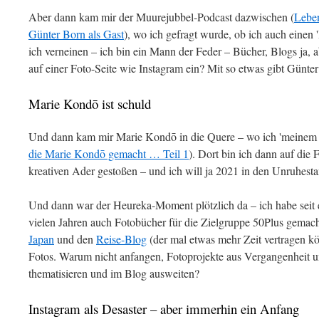
Aber dann kam mir der Muurejubbel-Podcast dazwischen (
Leben
Günter Born als Gast
), wo ich gefragt wurde, ob ich auch einen
ich verneinen – ich bin ein Mann der Feder – Bücher, Blogs ja, a
auf einer Foto-Seite wie Instagram ein? Mit so etwas gibt Günte
Marie Kondō ist schuld
Und dann kam mir Marie Kondō in die Quere – wo ich 'meinem 
die Marie Kondō gemacht … Teil 1
). Dort bin ich dann auf die 
kreativen Ader gestoßen – und ich will ja 2021 in den Unruhes
Und dann war der Heureka-Moment plötzlich da – ich habe seit e
vielen Jahren auch Fotobücher für die Zielgruppe 50Plus gemac
Japan
und den
Reise-Blog
(der mal etwas mehr Zeit vertragen kö
Fotos. Warum nicht anfangen, Fotoprojekte aus Vergangenheit 
thematisieren und im Blog ausweiten?
Instagram als Desaster – aber immerhin ein Anfang