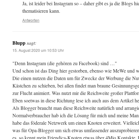
Ja, ist leider bei Instagram so – daher gibt es ja die Blogs h
thematisieren kann.
Antworten
Blupp
sagt:
15. August 2020 um 10:53 Uhr
"Denn Instagram (die gehören zu Facebook) sind …"
Und schon ist das Ding hier gestorben, ebenso wie MeWe und we
Die einen nutzen die Daten um für Zwecke der Werbung die Nut
Kästchen zu schieben, bei allen findet man braune Gesinnungs
zur Flucht animiert. Was nutzt mir die Reichweite großer Plattf
Eben soetwas in diese Richtung lese ich auch aus dem Artikel he
Als Blogger braucht man diese Reichweite natürlich und arrangie
Normalverbraucher hab ich die Lösung für mich und meine Mann
habe das föderale Netzwerk um einen Knoten erweitert. Vielleic
was für Opa-Blogger um sich etwas umfassender auszuprobieren
es, so kennt mein Friendica-Knoten etwas über 4Mio Kontakte. D