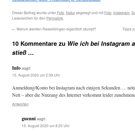
Dieser Beitrag wurde unter
Foto
,
Natur
abgelegt und mit
Foto
,
Instagram
,
Sc
Lesezeichen für den
Permalink
.
←
Warum werden Rasierklingen eigentlich stumpf?
Tipps 
10 Kommentare zu
Wie ich bei Instagram 
stieß …
Info
sagt:
15. August 2020 um 2:39 Uhr
Anmeldung/Konto bei Instagram nach einigen Sekunden…. nöti
Nett – aber die Nutzung des Internet verkommt leider zunehme
Antworten
guenni
sagt:
15. August 2020 um 8:20 Uhr