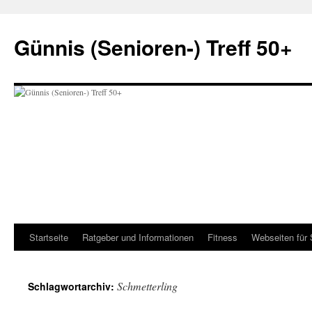
Zum
Inhalt
Günnis (Senioren-) Treff 50+
springen
Startseite
Ratgeber und Informationen
Fitness
Webseiten für 
Schmetterling
Schlagwortarchiv: