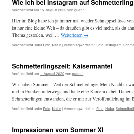
Wie ich bei Instagram auf Schmetterling
Veröffentlicht am
15. August 2020
von
guenni
Hier im Blog habe ich ja immer mal wieder Schnappschüsse von 
ist nur eine kleine Welt – da draußen gibt es viel mehr, als du ah
Thema gestoßen, weil …
Weiterlesen
→
Veröffentlicht unter
Foto
,
Natur
|
Verschlagwortet mit
Foto
,
Instagram
,
Schmet
Schmetterlingszeit: Kaisermantel
Veröffentlicht am
1. August 2020
von
guenni
Wir haben Sommer – Zeit der Schmetterlinge. Mein Nachbar wa
und in Franken unterwegs und hatte eine Kamera dabei. Daher si
Schmetterlingen entstanden, die er mir zur Veröffentlichung i
Veröffentlicht unter
Foto
,
Natur
|
Verschlagwortet mit
Foto
,
Natur
,
Schmetterl
Impressionen vom Sommer XI