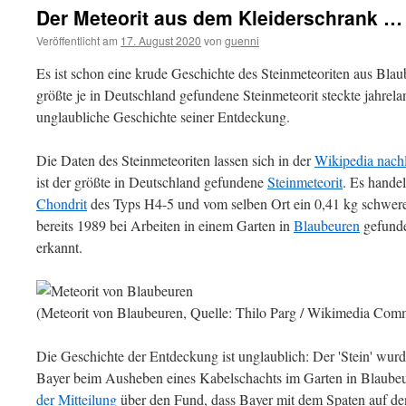
Der Meteorit aus dem Kleiderschrank …
Veröffentlicht am
17. August 2020
von
guenni
Es ist schon eine krude Geschichte des Steinmeteoriten aus Bl
größte je in Deutschland gefundene Steinmeteorit steckte jahrela
unglaubliche Geschichte seiner Entdeckung.
Die Daten des Steinmeteoriten lassen sich in der
Wikipedia nach
ist der größte in Deutschland gefundene
Steinmeteorit
. Es hande
Chondrit
des Typs H4-5 und vom selben Ort ein 0,41 kg schwer
bereits 1989 bei Arbeiten in einem Garten in
Blaubeuren
gefunde
erkannt.
(Meteorit von Blaubeuren, Quelle: Thilo Parg / Wikimedia Co
Die Geschichte der Entdeckung ist unglaublich: Der 'Stein' wu
Bayer beim Ausheben eines Kabelschachts im Garten in Blaub
der Mitteilung
über den Fund, dass Bayer mit dem Spaten auf den