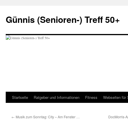
Zum
Inhalt
Günnis (Senioren-) Treff 50+
springen
Startseite
Ratgeber und Informationen
Fitness
Webseiten für 
←
Musik zum Sonntag: City – Am Fenster …
DocMorris-A