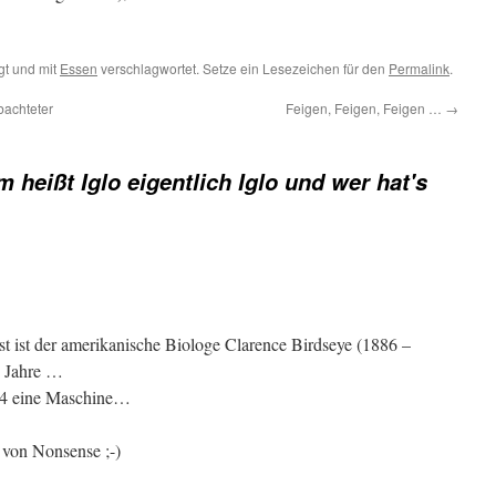
t und mit
Essen
verschlagwortet. Setze ein Lesezeichen für den
Permalink
.
bachteter
Feigen, Feigen, Feigen …
→
 heißt Iglo eigentlich Iglo und wer hat's
t ist der amerikanische Biologe Clarence Birdseye (1886 –
e Jahre …
924 eine Maschine…
e von Nonsense ;-)