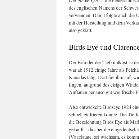
Der Name
Iglo
ist die niederländis
des englischen Namens der Schwest
verwenden. Damit folgte auch die
mit der Herstellung und dem Verka
also geklärt.
Birds Eye und Clarenc
Der Erfinder der Tiefkühlkost ist 
war ab 1912 einige Jahre als Pelzh
Kanadas tätig. Dort fiel ihm auf, w
fingen, aufgrund des eisigen Wind
Auftauen genauso gut wie frische F
Also entwickelte Birdseye 1924 ein
schnell einfrieren konnte. Die Tie
die Bezeichnung Birds Eye als Mar
gekauft – da aber die eingedeutscht
(Vogelauge, sei wachsam, es kommt 