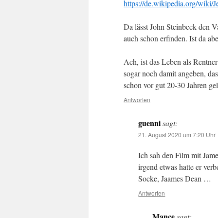
https://de.wikipedia.org/wiki
Da lässt John Steinbeck den V
auch schon erfinden. Ist da abe
Ach, ist das Leben als Rentne
sogar noch damit angeben, da
schon vor gut 20-30 Jahren gele
Antworten
guenni
sagt:
21. August 2020 um 7:20 Uhr
Ich sah den Film mit Jame
irgend etwas hatte er verb
Socke, Jaames Dean …
Antworten
Mance
sagt: