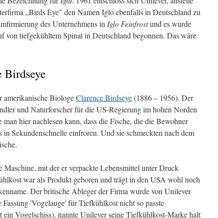
che Bezeichnung für
Iglu
. 1961 entschloss sich Unilever, anstelle
erfirma „Birds Eye" den Namen Iglo ebenfalls in Deutschland zu
 Umfirmierung des Unternehmens in
Iglo Feinfrost
und es wurde
uf von tiefgekühltem Spinat in Deutschland begonnen. Das wäre
e Birdseye
der amerikanische Biologe
Clarence Birdseye
(1886 – 1956). Der
ändler und Naturforscher für die US-Regierung im hohen Norden
ie man hier nachlesen kann, dass die Fische, die die Bewohner
es in Sekundenschnelle einfroren. Und sie schmeckten nach dem
ische.
e Maschine, mit der er verpackte Lebensmittel unter Druck
fkühlkost war als Produkt geboren und trägt in den USA wohl noch
kenname. Der britische Ableger der Firma wurde von Unilever
e Fassung 'Vogelauge' für Tiefkühlkost nicht so passte
ein Vogelschiss), nannte Unilever seine Tiefkühlkost-Marke halt