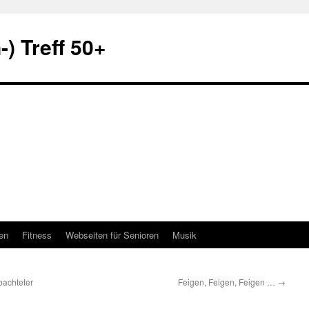
) Treff 50+
en
Fitness
Webseiten für Senioren
Musik
bachteter
Feigen, Feigen, Feigen …
→