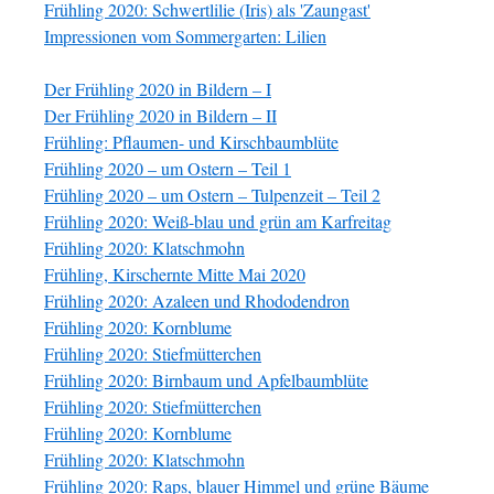
Frühling 2020: Schwertlilie (Iris) als 'Zaungast'
Impressionen vom Sommergarten: Lilien
Der Frühling 2020 in Bildern – I
Der Frühling 2020 in Bildern – II
Frühling: Pflaumen- und Kirschbaumblüte
Frühling 2020 – um Ostern – Teil 1
Frühling 2020 – um Ostern – Tulpenzeit – Teil 2
Frühling 2020: Weiß-blau und grün am Karfreitag
Frühling 2020: Klatschmohn
Frühling, Kirschernte Mitte Mai 2020
Frühling 2020: Azaleen und Rhododendron
Frühling 2020: Kornblume
Frühling 2020: Stiefmütterchen
Frühling 2020: Birnbaum und Apfelbaumblüte
Frühling 2020: Stiefmütterchen
Frühling 2020: Kornblume
Frühling 2020: Klatschmohn
Frühling 2020: Raps, blauer Himmel und grüne Bäume