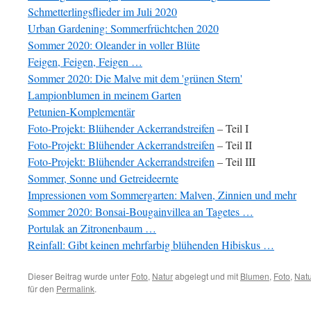
Schmetterlingsflieder im Juli 2020
Urban Gardening: Sommerfrüchtchen 2020
Sommer 2020: Oleander in voller Blüte
Feigen, Feigen, Feigen …
Sommer 2020: Die Malve mit dem 'grünen Stern'
Lampionblumen in meinem Garten
Petunien-Komplementär
Foto-Projekt: Blühender Ackerrandstreifen
– Teil I
Foto-Projekt: Blühender Ackerrandstreifen
– Teil II
Foto-Projekt: Blühender Ackerrandstreifen
– Teil III
Sommer, Sonne und Getreideernte
Impressionen vom Sommergarten: Malven, Zinnien und mehr
Sommer 2020: Bonsai-Bougainvillea an Tagetes …
Portulak an Zitronenbaum …
Reinfall: Gibt keinen mehrfarbig blühenden Hibiskus …
Dieser Beitrag wurde unter
Foto
,
Natur
abgelegt und mit
Blumen
,
Foto
,
Natu
für den
Permalink
.