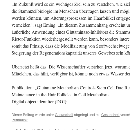
„In Zukunft wird es ein wichtiges Ziel sein zu verstehen, wie si
die Stammzellbiologie im Menschen übertragen lassen und mögl
werden könnten, um Alterungsprozessen im Haarfollikel entgeg
vermeiden", sagt Eming. „In diesem Zusammenhang erscheint un
äußerliche Anwendung eines Glutaminase-Inhibitors die Stammze
Rictor-Funktion wiederhergestellt werden kann, besonders intere
somit das Prinzip, dass die Modifizierung von Stoffwechselweg
Steigerung der Regenerationskapazität unseres Gewebes sein kö
Übersetzt heißt das: Die Wissenschaftler verstehen jetzt, warum d
Mittelchen, das hilft, verfügbar ist, könnte noch etwas Wasser de
Publikation: „Glutamine Metabolism Controls Stem Cell Fate Re
Maintenance in the Hair Follicle" in Cell Metabolism
Digital object identifier (DOI):
Dieser Beitrag wurde unter
Gesundheit
abgelegt und mit
Gesundheit
versch
Permalink
.