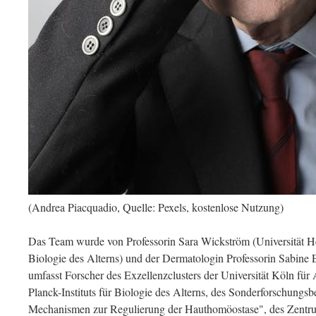
(Andrea Piacquadio, Quelle: Pexels, kostenlose Nutzung)
Das Team wurde von Professorin Sara Wickström (Universität He
Biologie des Alterns) und der Dermatologin Professorin Sabine E
umfasst Forscher des Exzellenzclusters der Universität Köln f
Planck-Instituts für Biologie des Alterns, des Sonderforschung
Mechanismen zur Regulierung der Hauthomöostase", des Zentr