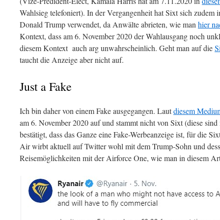
(Vize-Predident-Elect, Kamala Harris hat am 7.11.2020 in
diese
Wahlsieg telefoniert). In der Vergangenheit hat Sixt sich zudem
Donald Trump verwendet, da Anwälte abrieten, wie man
hier na
Kontext, dass am 6. November 2020 der Wahlausgang noch unkla
diesem Kontext auch arg unwahrscheinlich. Geht man auf die
S
taucht die Anzeige aber nicht auf.
Just a Fake
Ich bin daher von einem Fake ausgegangen. Laut
diesem Mediu
am 6. November 2020 auf und stammt nicht von Sixt (diese sind 
bestätigt, dass das Ganze eine Fake-Werbeanzeige ist, für die Si
Air wirbt aktuell auf Twitter wohl mit dem Trump-Sohn und des
Reisemöglichkeiten mit der Airforce One, wie man in diesem Art