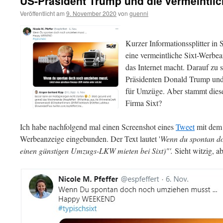
US-Präsident Trump und die vermeintli
Veröffentlicht am
9. November 2020
von
guenni
Kurzer Informationssplitter i
eine vermeintliche Sixt-Werbea
das Internet macht. Darauf zu
Präsidenten Donald Trump un
für Umzüge. Aber stammt dies
Firma Sixt?
Ich habe nachfolgend mal einen Screenshot eines
Tweet
mit dem 
Werbeanzeige eingebunden. Der Text lautet '
Wenn du spontan do
einen günstigen Umzugs-LKW mieten bei Sixt)"'.
Sieht witzig, a