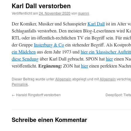
Karl Dall verstorben
Veröffentlicht am
24. November 2020
von
guenni
Der Komiker, Musiker und Schauspieler
Karl Dall
ist im Alter 
Schlaganfalls verstorben. Den meisten Blog-Leser/innen wird Ka
RTL oder im öffentlich-rechtlichen TV ein Begriff sein. Für mich 
der Gruppe
Insterburg & Co
ein stehender Begriff. Als Kostpro
ein Mädchen
aus dem Jahr 1973 und
hier ein 'klassischer Auftritt
diese Sendung
über Karl Dall gebracht. SPON hat
hier
einen Na
Ergänzung:
veröffentlicht.
ZON hat
hier
einen perfekten Nachru
Dieser Beitrag wurde unter
Allgemein
abgelegt und mit
Allgemein
verschlag
Permalink
.
←
Harald Ringstorff verstorben
DeepSpot: Tiefs
Schreibe einen Kommentar