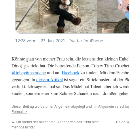
Könnte glatt von meiner Frau sein, die letztens den kleinen Enk
Dino) gestrickt hat. Die betreffende Person, Tobey Time Crochet, 
@tobeytimecroche
und auf
Facebook
zu finden. Mit dem Faceboo
gegangen. In
diesem Artikel
ist sogar ein Strickmuster auf der P
verlinkt. Ich sage es mal so: Das Mädel hat Talent, aber ich we
kaufen, sondern eher zum Schnee-Schaufeln nach draußen gehen
Dieser Beitrag wurde unter
Allgemein
abgelegt und mit
Allgemein
verschlag
Permalink
.
←
Ein Viertel der bekannten Bienenarten seit 1990 nicht
Helga W
mehr gesichtet