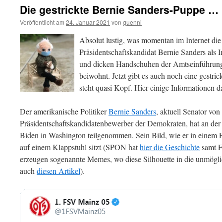
Die gestrickte Bernie Sanders-Puppe …
Veröffentlicht am
24. Januar 2021
von
guenni
Absolut lustig, was momentan im Internet d
Präsidentschaftskandidat Bernie Sanders als I
und dicken Handschuhen der Amtseinführung
beiwohnt. Jetzt gibt es auch noch eine gestri
steht quasi Kopf. Hier einige Informationen d
Der amerikanische Politiker
Bernie Sanders
, aktuell Senator vo
Präsidentschaftskandidatenbewerber der Demokraten, hat an der
Biden in Washington teilgenommen. Sein Bild, wie er in einem
auf einem Klappstuhl sitzt (SPON hat
hier die Geschichte
samt Fo
erzeugen sogenannte Memes, wo diese Silhouette in die unmögli
auch
diesen Artikel
).