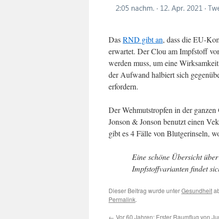
Das
RND gibt an
, dass die EU-Kom
erwartet. Der Clou am Impfstoff von
werden muss, um eine Wirksamkeit z
der Aufwand halbiert sich gegenü
erfordern.
Der Wehmutstropfen in der ganzen G
Jonson & Jonson benutzt einen Vekto
gibt es 4 Fälle von Blutgerinseln,
Eine schöne Übersicht über 
Impfstoffvarianten findet si
Dieser Beitrag wurde unter
Gesundheit
ab
Permalink
.
←
Vor 60 Jahren: Erster Raumflug von Jur