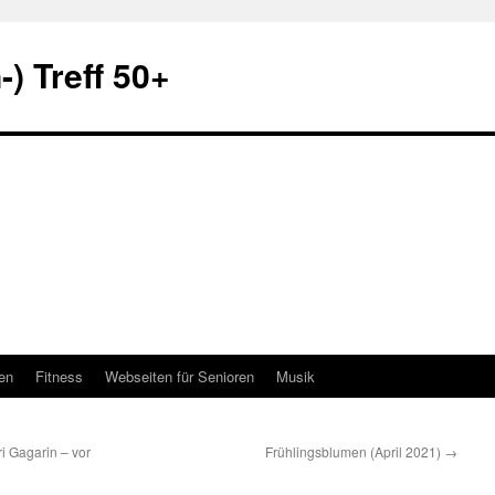
) Treff 50+
en
Fitness
Webseiten für Senioren
Musik
i Gagarin – vor
Frühlingsblumen (April 2021)
→