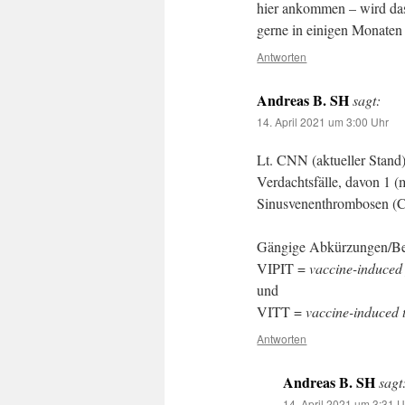
hier ankommen – wird das 
gerne in einigen Monaten e
Antworten
Andreas B. SH
sagt:
14. April 2021 um 3:00 Uhr
Lt. CNN (aktueller Stand)
Verdachtsfälle, davon 1 (
Sinusvenenthrombosen (
Gängige Abkürzungen/Beze
VIPIT =
vaccine-induced
und
VITT =
vaccine-induced
Antworten
Andreas B. SH
sagt
14. April 2021 um 3:31 