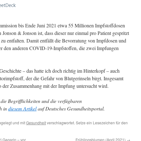
mission bis Ende Juni 2021 etwa 55 Millionen Impfstoffdosen
 Jonson & Jonson ist, dass dieser nur einmal pro Patient gespritzt
u entfalten. Damit entfällt die Bevorratung von Impfdosen und
ber den anderen COVID-19-Impfstoffen, die zwei Impfungen
eschichte – das hatte ich doch richtig im Hinterkopf – auch
rimpfstoff, der die Gefahr von Blutgerinseln birgt. Insgesamt
 wo der Zusammenhang mit der Impfung untersucht wird.
die Begrifflichkeiten und die verfügbaren
ch in
diesem Artikel
auf Deutsches Gesundheitsportal.
gelegt und mit
Gesundheit
verschlagwortet. Setze ein Lesezeichen für den
i Gagarin – vor
Frühlingsblumen (April 2021)
→