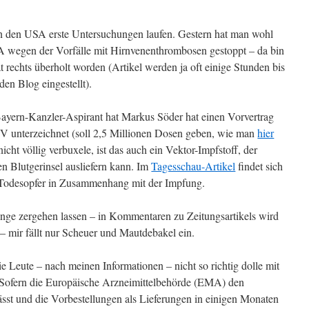
 in den USA erste Untersuchungen laufen. Gestern hat man wohl
 wegen der Vorfälle mit Hirnvenenthrombosen gestoppt – da bin
t rechts überholt worden (Artikel werden ja oft einige Stunden bis
den Blog eingestellt).
Bayern-Kanzler-Aspirant hat Markus Söder hat einen Vorvertrag
k V unterzeichnet (soll 2,5 Millionen Dosen geben, wie man
hier
cht völlig verbuxele, ist das auch ein Vektor-Impfstoff, der
en Blutgerinsel ausliefern kann. Im
Tagesschau-Artikel
findet sich
r Todesopfer in Zusammenhang mit der Impfung.
nge zergehen lassen – in Kommentaren zu Zeitungsartikels wird
 – mir fällt nur Scheuer und Mautdebakel ein.
ie Leute – nach meinen Informationen – nicht so richtig dolle mit
 Sofern die Europäische Arzneimittelbehörde (EMA) den
sst und die Vorbestellungen als Lieferungen in einigen Monaten