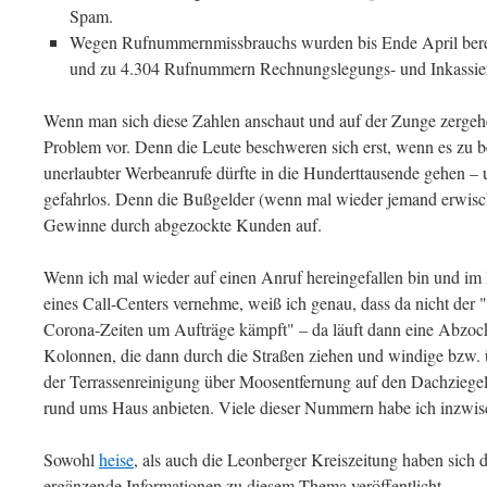
Spam.
Wegen Rufnummernmissbrauchs wurden bis Ende April bere
und zu 4.304 Rufnummern Rechnungslegungs- und Inkassier
Wenn man sich diese Zahlen anschaut und auf der Zunge zergehen 
Problem vor. Denn die Leute beschweren sich erst, wenn es zu b
unerlaubter Werbeanrufe dürfte in die Hunderttausende gehen – un
gefahrlos. Denn die Bußgelder (wenn mal wieder jemand erwisch
Gewinne durch abgezockte Kunden auf.
Wenn ich mal wieder auf einen Anruf hereingefallen bin und i
eines Call-Centers vernehme, weiß ich genau, dass da nicht der "
Corona-Zeiten um Aufträge kämpft" – da läuft dann eine Abzock
Kolonnen, die dann durch die Straßen ziehen und windige bzw. ü
der Terrassenreinigung über Moosentfernung auf den Dachziegel
rund ums Haus anbieten. Viele dieser Nummern habe ich inzwi
Sowohl
heise
, als auch die Leonberger Kreiszeitung haben sich 
ergänzende Informationen zu diesem Thema veröffentlicht.