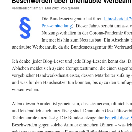
Beschwerden über unerlaubte Werbeanr
Veröffentlicht am
21. Mai 2021
von
guenni
Die Bundesnetzagentur hat ihren
Jahresbericht 
Pressemitteilung
). Dieser Jahresbericht umfasst
Nutzungsverhalten in der Corona-Pandemie über
Internet bis hin zum Netzausbau. Ein Abschnitt
unerlaubte Werbeanrufe, da die Bundesnetzagentur für Verbrauc
Ich denke, jeder Blog-Leser und jede Blog-Leserin kennt das. D
Abheben meldet sich a) eine Computerstimme, die einen sagenha
vorgeblicher Handwerksdienstleister, dessen Mitarbeiter zufällig 
und was für den Hausbesitzer tun könnten, bis c) zu den Umfrage
wissen wollen.
Allen diesen Anrufen ist gemeinsam, dass sie nerven, oft nichts n
und letztendlich auch unzulässig sind. Denn ohne Geschäftsverb
Telefonanrufe unzulässig. Die Bundesnetzagentur
betreibt diese
Beschwerden gegen solche Anrufer einreichen können – was ic
geht sogar gegen penetrante Firmen mit Bußgeldern und Abscha