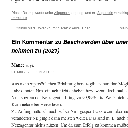
Dieser Beitrag wurde unter
Allgemein
abgelegt und mit
Allgemein
verschlag
Permalink
.
←
Chinas Mars Rover Zhurong schickt erste Bilder
Mein
Ein Kommentar zu
Beschwerden über uner
nehmen zu (2021)
Mance
sagt:
21. Mai 2021 um 19:31 Uhr
Aus meiner persönlichen Erfahrung heraus gibt es nur eine Mög
unbekannten Nrn. einfach nicht abheben bzw. wenn doch mal, k
Nrn. sperren od. Netzagentur bringt zu 99,99% nix. Wer's nicht g
Kommetare bei Heise lesen.
Zu Anfang hatte ich auch selber Nrn. gesperrt was wenn überhaup
veränderter Nr. ging's dann meisten weiter. Das sind m. E. auch 
Netzagentur nichts nützen. Um da zum Erfolg zu kommen müßte 