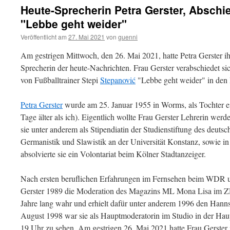
Heute-Sprecherin Petra Gerster, Abschi
"Lebbe geht weider"
Veröffentlicht am
27. Mai 2021
von
guenni
Am gestrigen Mittwoch, den 26. Mai 2021, hatte Petra Gerster i
Sprecherin der heute-Nachrichten. Frau Gerster verabschiedet s
von Fußballtrainer Stepi
Stepanović
"Lebbe geht weider" in den
Petra Gerster
wurde am 25. Januar 1955 in Worms, als Tochter ein
Tage älter als ich). Eigentlich wollte Frau Gerster Lehrerin wer
sie unter anderem als Stipendiatin der Studienstiftung des deuts
Germanistik und Slawistik an der Universität Konstanz, sowie i
absolvierte sie ein Volontariat beim Kölner Stadtanzeiger.
Nach ersten beruflichen Erfahrungen im Fernsehen beim WDR
Gerster 1989 die Moderation des Magazins ML Mona Lisa im Z
Jahre lang wahr und erhielt dafür unter anderem 1996 den Hanns
August 1998 war sie als Hauptmoderatorin im Studio in der Ha
19 Uhr zu sehen. Am gestrigen 26. Mai 2021 hatte Frau Gerster