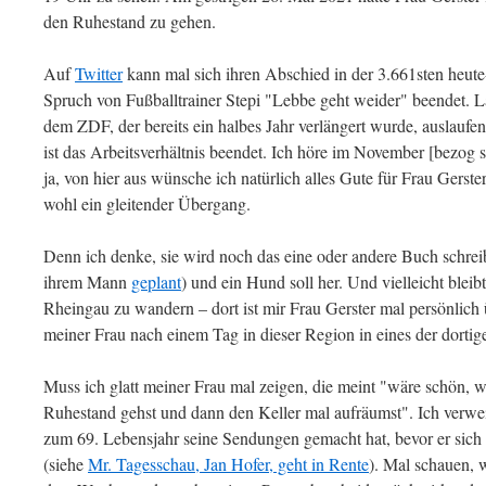
den Ruhestand zu gehen.
Auf
Twitter
kann mal sich ihren Abschied in der 3.661sten heut
Spruch von Fußballtrainer Stepi "Lebbe geht weider" beendet. 
dem ZDF, der bereits ein halbes Jahr verlängert wurde, auslaufen
ist das Arbeitsverhältnis beendet. Ich höre im November [bezog
ja, von hier aus wünsche ich natürlich alles Gute für Frau Gerst
wohl ein gleitender Übergang.
Denn ich denke, sie wird noch das eine oder andere Buch schreib
ihrem Mann
geplant
) und ein Hund soll her. Und vielleicht blei
Rheingau zu wandern – dort ist mir Frau Gerster mal persönlich 
meiner Frau nach einem Tag in dieser Region in eines der dorti
Muss ich glatt meiner Frau mal zeigen, die meint "wäre schön, w
Ruhestand gehst und dann den Keller mal aufräumst". Ich verweis
zum 69. Lebensjahr seine Sendungen gemacht hat, bevor er sich
(siehe
Mr. Tagesschau, Jan Hofer, geht in Rente
). Mal schauen, 