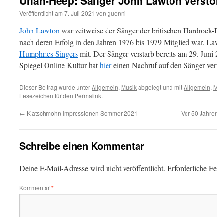
Uriah-Heep: Sänger John Lawton versto
Veröffentlicht am
7. Juli 2021
von
guenni
John Lawton
war zeitweise der Sänger der britischen Hardrock
nach deren Erfolg in den Jahren 1976 bis 1979 Mitglied war. L
Humphries Singers
mit. Der Sänger verstarb bereits am 29. Juni 
Spiegel Online Kultur hat
hier
einen Nachruf auf den Sänger verf
Dieser Beitrag wurde unter
Allgemein
,
Musik
abgelegt und mit
Allgemein
,
M
Lesezeichen für den
Permalink
.
←
Klatschmohn-Impressionen Sommer 2021
Vor 50 Jahren
Schreibe einen Kommentar
Deine E-Mail-Adresse wird nicht veröffentlicht.
Erforderliche Fe
Kommentar
*