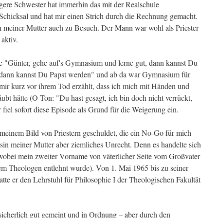
re Schwester hat immerhin das mit der Realschule
chicksal und hat mir einen Strich durch die Rechnung gemacht.
meiner Mutter auch zu Besuch. Der Mann war wohl als Priester
aktiv.
e "Günter, gehe auf's Gymnasium und lerne gut, dann kannst Du
 "dann kannst Du Papst werden" und ab da war Gymnasium für
ir kurz vor ihrem Tod erzählt, dass ich mich mit Händen und
t hätte (O-Ton: "Du hast gesagt, ich bin doch nicht verrückt,
fiel sofort diese Episode als Grund für die Weigerung ein.
 meinem Bild von Priestern geschuldet, die ein No-Go für mich
in meiner Mutter aber ziemliches Unrecht. Denn es handelte sich
obei mein zweiter Vorname von väterlicher Seite vom Großvater
sem Theologen entlehnt wurde). Von 1. Mai 1965 bis zu seiner
te er den Lehrstuhl für Philosophie I der Theologischen Fakultät
sicherlich gut gemeint und in Ordnung – aber durch den