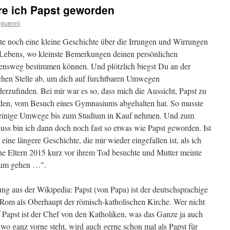
re ich Papst geworden
guenni
e noch eine kleine Geschichte über die Irrungen und Wirrungen
 Lebens, wo kleinste Bemerkungen deinen persönlichen
ensweg bestimmen können. Und plötzlich biegst Du an der
chen Stelle ab, um dich auf furchtbaren Umwegen
erzufinden. Bei mir war es so, dass mich die Aussicht, Papst zu
den, vom Besuch eines Gymnasiums abgehalten hat. So musste
 einige Umwege bis zum Studium in Kauf nehmen. Und zum
uss bin ich dann doch noch fast so etwas wie Papst geworden. Ist
 eine längere Geschichte, die mir wieder eingefallen ist, als ich
e Eltern 2015 kurz vor ihrem Tod besuchte und Mutter meinte
sium gehen …".
ng aus der Wikipedia: Papst (von Papa) ist der deutschsprachige
n Rom als Oberhaupt der römisch-katholischen Kirche. Wer nicht
 auf Papst ist der Chef von den Katholiken, was das Ganze ja auch
wo ganz vorne steht, wird auch gerne schon mal als Papst für