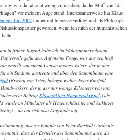
er trug, war da rational wenig zu machen, da der Muff von "da
chlagen" vor meinem Auge stand. Interessanterweise hat Klaus
seinem Tod 2007
immer mit Interesse verfolgt und als Philosoph
r Diskussionspartner geworden, wenn ich mich der humanistischen
hätte.
wann in früher Jugend habe ich im Wohnzimmerschrank
 Papierrolle gefunden. Auf meine Frage, was das sei, hieß
e erstellt von einem Cousin meines Vaters, der in den
 für ein Studium anstrebte und über den Stammbaum eine
feld
(Bischof von Trier) belegen wollte. Peter Binsfeld
Handwerkers, der in der nur wenige Kilometer von uns
(siehe mein Beitrag
Kloster/Abtei Himmerod (Eifel)
) als
feld wurde im Mittelalter als Hexenschlächter und Ankläger
üchtigt – da tun sich also Abgründe auf.
 Abstammung unserer Familie von Peter Binsfeld wurde nie
Erkenntnis, dass der Ersteller des Stammbaums auch die