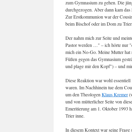
zum Gymnasium zu gehen. Die jünge
durchgezogen. Aber dann kam das S
Zur Erstkommunion war der Cousin 
beim Bischof oder im Dom zu Trier 
Der nahm mich zur Seite und meint
Pastor werden …" – ich hörte nur
mich ein No-Go. Meine Mutter hat m
Füßen gegen das Gymnasium gesträub
und plage mir den Kopf") – und mir 
Diese Reaktion war wohl essentiell
waren. Im Nachhinein tue dem Cous
um den Theologen
Klaus Kremer
(w
und von mütterlicher Seite von die
Emeritierung am 1. Oktober 1993 hat
Trier inne.
In diesem Kontext war seine Frage 