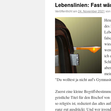
Lebenslinien: Fast wä
Veröffentlicht am
24. November 2021
von
Heut
des
Leb
fals
wied
wer
ich
Schl
aber
mein
"Du wolltest ja nicht auf's Gymna
Zuerst eine kleine Begriffsbestimmu
geistliche Titel für den Bischof vo
so religiös ist, reduziert das alles
ganz gut ausdrückt. Und wer irgend