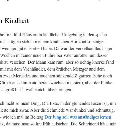
r Kindheit
nhof mit fünf Häusern in ländlicher Umgebung in den späten
als fügten sich in meinem kindlichen Horizont so einige
er weniger gut einsortiert habe. Da war der Ferkelhändler, hager
r Wochen mit einer neuen Fuhre bei Vater anrollte, um dessen
b zu versehen. Der Mann kam rum, aber so richtig knorke fand
s mir mit dem Viehhändler, dem örtlichen Metzger und dem
n zwar Mercedes und rauchten stinkende Zigarrren (sehe noch
n Körper aus dem Auto herauswuchten mussten), aber der Funke
al groß bist", wollte nicht überspringen.
 nicht so mein Ding. Die Esse, in der glühendes Eisen lag, um
nierte mich zwar. Aber die Schmiede war dunkel und schmutzig.
– wie ich mal im Beitrag
Der Jung soll was anständiges lernen
x, da muss man so irre früh aufstehen. Die Schreinerei hätte mir