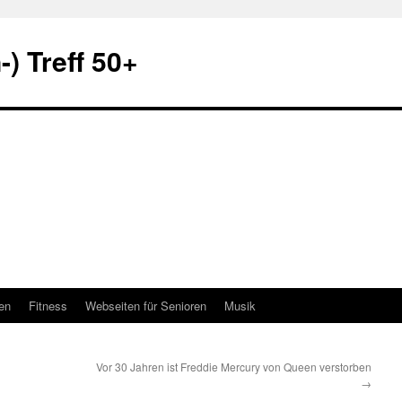
) Treff 50+
en
Fitness
Webseiten für Senioren
Musik
Vor 30 Jahren ist Freddie Mercury von Queen verstorben
→