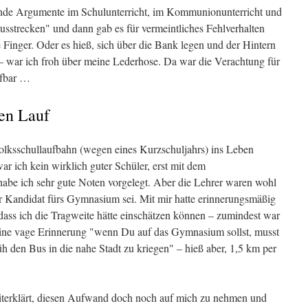
gende Argumente im Schulunterricht, im Kommunionunterricht und
usstrecken" und dann gab es für vermeintliches Fehlverhalten
 Finger. Oder es hieß, sich über die Bank legen und der Hintern
– war ich froh über meine Lederhose. Da war die Verachtung für
ifbar …
en Lauf
 Volksschullaufbahn (wegen eines Kurzschuljahrs) ins Leben
ar ich kein wirklich guter Schüler, erst mit dem
abe ich sehr gute Noten vorgelegt. Aber die Lehrer waren wohl
r Kandidat fürs Gymnasium sei. Mit mir hatte erinnerungsmäßig
dass ich die Tragweite hätte einschätzen können – zumindest war
 eine vage Erinnerung "wenn Du auf das Gymnasium sollst, musst
h den Bus in die nahe Stadt zu kriegen" – hieß aber, 1,5 km per
eiterklärt, diesen Aufwand doch noch auf mich zu nehmen und