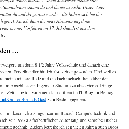
gebogen haben musste". Meine Schwester meinte kurz
Im Stammbaum stimmt da und da etwas nicht. Unser Vater
ßmutter da und da getraut wurde – die haben sich bei der
h geirrt. Als ich dann die neue Abstammungslinie
s einer meiner Vorfahren im 17. Jahrhundert aus dem
te.
rden …
rweigert, um dann 8 1/2 Jahre Volksschule und danach eine
ieren. Ferkelhändler bin ich also keiner geworden. Und weil es
hre meine mittlere Reife und die Fachhochschulreife über den
m im Anschluss ein Ingenieur-Studium zu absolvieren. Einige
chen Zeit habe ich vor einem Jahr drüben im IT-Blog im Beitrag
 mit Günter Born als Gast
zum Besten gegeben.
en, in denen ich als Ingenieur im Bereich Computertechnik und
ich seit 1993 als freiberuflicher Autor tätig und schreibe Bücher
mputertechnik. Zudem betreibe ich seit vielen Jahren auch Blogs