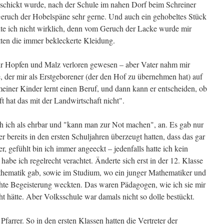
eschickt wurde, nach der Schule im nahen Dorf beim Schreiner
Geruch der Hobelspäne sehr gerne. Und auch ein gehobeltes Stück
hte ich nicht wirklich, denn vom Geruch der Lacke wurde mir
ten die immer bekleckerte Kleidung.
mir Hopfen und Malz verloren gewesen – aber Vater nahm mir
, der mir als Erstgeborener (der den Hof zu übernehmen hat) auf
 meiner Kinder lernt einen Beruf, und dann kann er entscheiden, ob
 hat das mit der Landwirtschaft nicht".
sah ich als ehrbar und "kann man zur Not machen", an. Es gab nur
r bereits in den ersten Schuljahren überzeugt hatten, dass das gar
r, gefühlt bin ich immer angeeckt – jedenfalls hatte ich kein
habe ich regelrecht verachtet. Änderte sich erst in der 12. Klasse
thematik gab, sowie im Studium, wo ein junger Mathematiker und
echte Begeisterung weckten. Das waren Pädagogen, wie ich sie mir
 hätte. Aber Volksschule war damals nicht so dolle bestückt.
arrer. So in den ersten Klassen hatten die Vertreter der