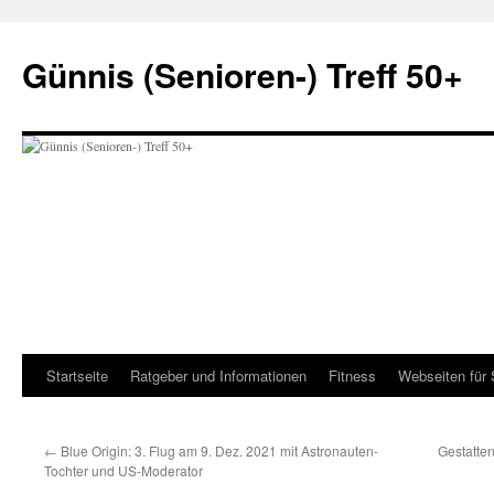
Zum
Inhalt
Günnis (Senioren-) Treff 50+
springen
Startseite
Ratgeber und Informationen
Fitness
Webseiten für 
←
Blue Origin: 3. Flug am 9. Dez. 2021 mit Astronauten-
Gestatten
Tochter und US-Moderator