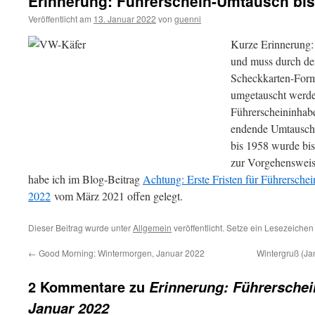
Erinnerung: Führerschein-Umtausch bis
Veröffentlicht am
13. Januar 2022
von
guenni
Kurze Erinnerung: 
und muss durch de
Scheckkarten-Form
umgetauscht werde
Führerscheininhabe
endende Umtauschf
bis 1958 wurde bis 
zur Vorgehenswei
habe ich im Blog-Beitrag
Achtung: Erste Fristen für Führersch
2022
vom März 2021 offen gelegt.
Dieser Beitrag wurde unter
Allgemein
veröffentlicht. Setze ein Lesezeichen
←
Good Morning: Wintermorgen, Januar 2022
Wintergruß (Ja
2 Kommentare zu
Erinnerung: Führerschei
Januar 2022