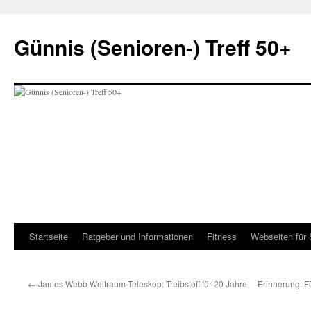
Zum
Inhalt
Günnis (Senioren-) Treff 50+
springen
Startseite
Ratgeber und Informationen
Fitness
Webseiten für 
←
James Webb Weltraum-Teleskop: Treibstoff für 20 Jahre
Erinnerung: F