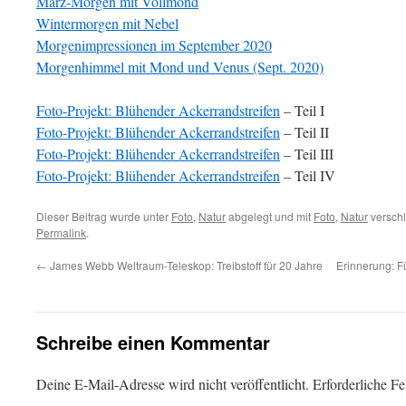
März-Morgen mit Vollmond
Wintermorgen mit Nebel
Morgenimpressionen im September 2020
Morgenhimmel mit Mond und Venus (Sept. 2020)
Foto-Projekt: Blühender Ackerrandstreifen
– Teil I
Foto-Projekt: Blühender Ackerrandstreifen
– Teil II
Foto-Projekt: Blühender Ackerrandstreifen
– Teil III
Foto-Projekt: Blühender Ackerrandstreifen
– Teil IV
Dieser Beitrag wurde unter
Foto
,
Natur
abgelegt und mit
Foto
,
Natur
verschl
Permalink
.
←
James Webb Weltraum-Teleskop: Treibstoff für 20 Jahre
Erinnerung: F
Schreibe einen Kommentar
Deine E-Mail-Adresse wird nicht veröffentlicht.
Erforderliche Fe