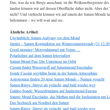
Das, was da wie Berge ausschaut, ist die Wolkenobergrenze des S
landen können wir auf dessen Oberfläche daher nicht. Aber der 
nicht? Und vielleicht können wir auf einem der Saturn-Monde l
bekommen – we will wait and see.
Ähnliche Artikel:
Unglaublich: Saturn-Aufgang vor dem Mond
Jupiter – Saturn Konjunktion zur Wintersonnenwende (21.12.20
Good morning! Morgenhimmel mit Venus …
Polarlichter auf dem Saturn fotografiert
Saturn-Mond Pan: Die Untertasse im Orbit
Cassini findet Wasserstoff auf Saturnmond
Enceladus
Sonde Cassini verglühte heute in der Saturn-Atmosphäre
Astronomen finden 20 neue Saturn-Monde – Namen gesucht
Saturn-Ringe: Jünger als gedacht, und bald wieder weg
Galileo-Sonde: Wasserfontänen auf Jupitermond Europa
Saturn: Mond Enceladus, das Methan und die Spekulation um L
Das Sechseck am Nordpol den Saturn
Saturn-Ringe: Jünger als gedacht, und bald wieder weg