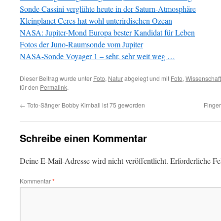
Sonde Cassini verglühte heute in der Saturn-Atmosphäre
Kleinplanet Ceres hat wohl unterirdischen Ozean
NASA: Jupiter-Mond Europa bester Kandidat für Leben
Fotos der Juno-Raumsonde vom Jupiter
NASA-Sonde Voyager 1 – sehr, sehr weit weg …
Dieser Beitrag wurde unter
Foto
,
Natur
abgelegt und mit
Foto
,
Wissenschaft
für den
Permalink
.
←
Toto-Sänger Bobby Kimball ist 75 geworden
Finge
Schreibe einen Kommentar
Deine E-Mail-Adresse wird nicht veröffentlicht.
Erforderliche Fe
Kommentar
*