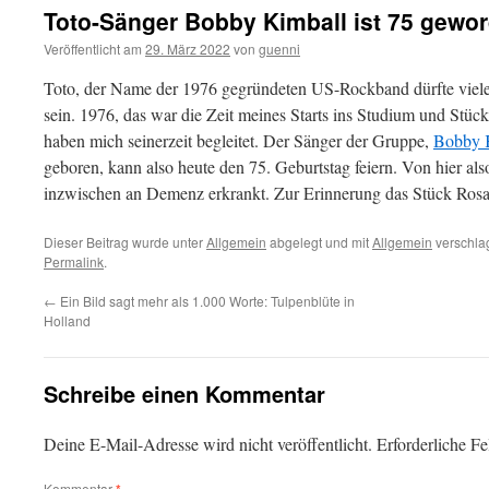
Toto-Sänger Bobby Kimball ist 75 gewo
Veröffentlicht am
29. März 2022
von
guenni
Toto, der Name der 1976 gegründeten US-Rockband dürfte viele
sein. 1976, das war die Zeit meines Starts ins Studium und Stüc
haben mich seinerzeit begleitet. Der Sänger der Gruppe,
Bobby 
geboren, kann also heute den 75. Geburtstag feiern. Von hier als
inzwischen an Demenz erkrankt. Zur Erinnerung das Stück Ros
Dieser Beitrag wurde unter
Allgemein
abgelegt und mit
Allgemein
verschlag
Permalink
.
←
Ein Bild sagt mehr als 1.000 Worte: Tulpenblüte in
Holland
Schreibe einen Kommentar
Deine E-Mail-Adresse wird nicht veröffentlicht.
Erforderliche Fe
Kommentar