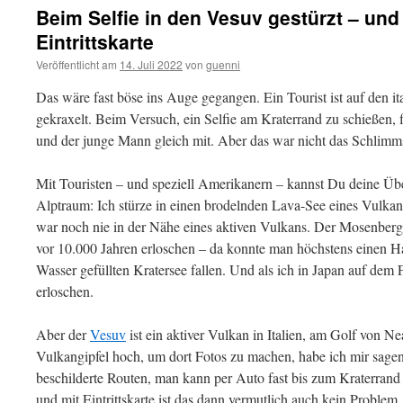
Beim Selfie in den Vesuv gestürzt – und
Eintrittskarte
Veröffentlicht am
14. Juli 2022
von
guenni
Das wäre fast böse ins Auge gegangen. Ein Tourist ist auf den i
gekraxelt. Beim Versuch, ein Selfie am Kraterrand zu schießen,
und der junge Mann gleich mit. Aber das war nicht das Schlim
Mit Touristen – und speziell Amerikanern – kannst Du deine Üb
Alptraum: Ich stürze in einen brodelnden Lava-See eines Vulka
war noch nie in der Nähe eines aktiven Vulkans. Der Mosenberg 
vor 10.000 Jahren erloschen – da konnte man höchstens einen Ha
Wasser gefüllten Kratersee fallen. Und als ich in Japan auf dem F
erloschen.
Aber der
Vesuv
ist ein aktiver Vulkan in Italien, am Golf von Ne
Vulkangipfel hoch, um dort Fotos zu machen, habe ich mir sagen 
beschilderte Routen, man kann per Auto fast bis zum Kraterran
und mit Eintrittskarte ist das dann vermutlich auch kein Problem