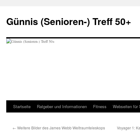
Zum
Inhalt
Günnis (Senioren-) Treff 50+
springen
Startseite
Ratgeber und Informationen
Fitness
Webseiten für 
←
Weitere Bilder des James Webb Weltraumteleskops
Voyager 1: K