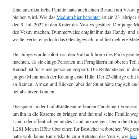
Eine amerikanische Familie hatte auch einen Besuch am Vesuv gep
bleiben wird. Wie das
Medium hier berichtet
, ist ein 23-jährige
den 9. Juli 2022 in den Krater des Vesuvs gestürzt. Der junge M
des Vesuv machen. Dummerweise entglitt ihm das Handy, und al
wollte, verlor er jedoch das Gleichgewicht und fiel mehrere Meter
Der Junge wurde sofort von den Vulkanführern des Parks gerettet
machten, als sie einige Personen mit Ferngläsern im oberen Teil 
Bereich ist für Einzelpersonen gesperrt. Die Retter stiegen in de
jungen Mann nach der Rettung erste Hilfe. Der 23-Jährige erlitt
an Beinen, Armen und Rücken, aber der Stunt hätte tragisch end
tief abstürzen können.
Die später an der Unfallstelle eintreffenden Carabinieri Fores
um ihn in die Kaserne zu bringen und ihn und seine Familie wege
Land oder öffentlich genutztes Land anzuzeigen. Denn die Grupp
1.281 Metern Höhe über einen für Besucher verbotenen Weg erre
hatte wohl keine Eintrittskarte zum Betreten des Vesuv, wie
hier