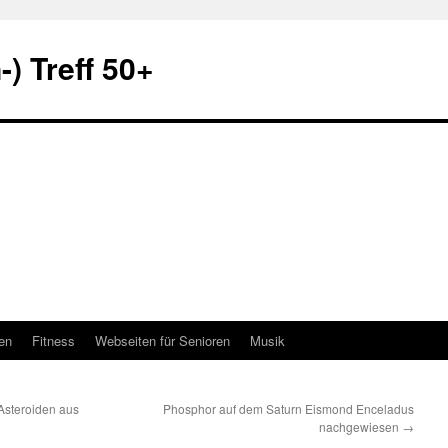
) Treff 50+
en
Fitness
Webseiten für Senioren
Musik
 Asteroiden aus
Phosphor auf dem Saturn Eismond Enceladus
nachgewiesen
→