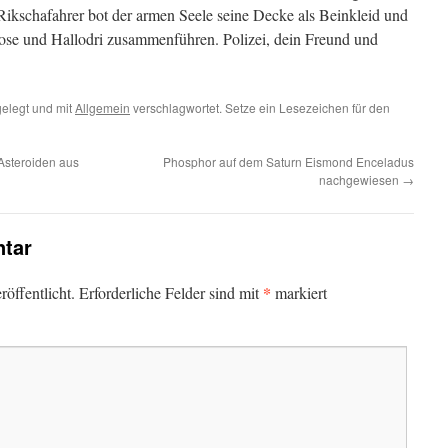
 Rikschafahrer bot der armen Seele seine Decke als Beinkleid und
Hose und Hallodri zusammenführen. Polizei, dein Freund und
elegt und mit
Allgemein
verschlagwortet. Setze ein Lesezeichen für den
 Asteroiden aus
Phosphor auf dem Saturn Eismond Enceladus
nachgewiesen
→
tar
*
öffentlicht.
Erforderliche Felder sind mit
markiert