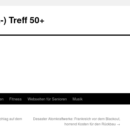
) Treff 50+
en
Fitness
Webseiten für Senioren
Musik
schlag auf dem
Desaster Atomkraftwerke: Frankreich vor dem Blackout,
horrend Kosten für den Rückbau
→