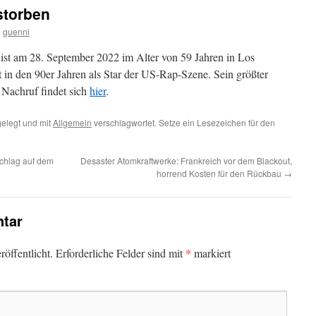
storben
n
guenni
ist am 28. September 2022 im Alter von 59 Jahren in Los
 in den 90er Jahren als Star der US-Rap-Szene. Sein größter
 Nachruf findet sich
hier
.
elegt und mit
Allgemein
verschlagwortet. Setze ein Lesezeichen für den
schlag auf dem
Desaster Atomkraftwerke: Frankreich vor dem Blackout,
horrend Kosten für den Rückbau
→
tar
*
öffentlicht.
Erforderliche Felder sind mit
markiert