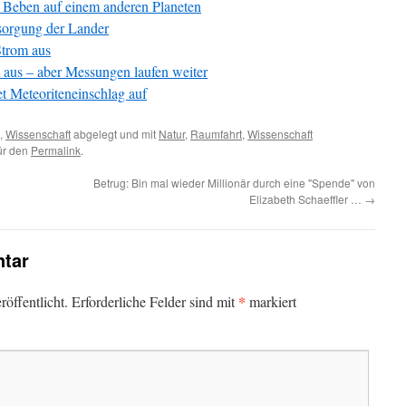
s Beben auf einem anderen Planeten
rsorgung der Lander
Strom aus
 aus – aber Messungen laufen weiter
 Meteoriteneinschlag auf
,
Wissenschaft
abgelegt und mit
Natur
,
Raumfahrt
,
Wissenschaft
für den
Permalink
.
Betrug: Bin mal wieder Millionär durch eine "Spende" von
Elizabeth Schaeffler …
→
tar
*
öffentlicht.
Erforderliche Felder sind mit
markiert