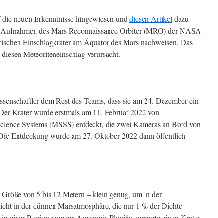
 die neuen Erkenntnisse hingewiesen und
diesen Artikel
dazu
von Aufnahmen des Mars Reconnaissance Orbiter (MRO) der NASA
frischen Einschlagkrater am Äquator des Mars nachweisen. Das
iesen Meteoriteneinschlag verursacht.
ssenschaftler dem Rest des Teams, dass sie am 24. Dezember ein
 Der Krater wurde erstmals am 11. Februar 2022 von
Science Systems (MSSS) entdeckt, die zwei Kameras an Bord von
Die Entdeckung wurde am 27. Oktober 2022 dann öffentlich
e Größe von 5 bis 12 Metern – klein genug, um in der
icht in der dünnen Marsatmosphäre, die nur 1 % der Dichte
g in einer Region namens Amazonis Planitia sprengte einen Krater