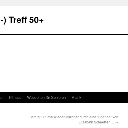
) Treff 50+
en
Fitness
Webseiten für Senioren
Musik
Betrug: Bin mal wieder Millionär durch eine "Spende" von
Elizabeth Schaeffler …
→