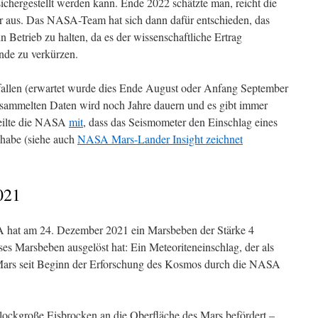
ichergestellt werden kann. Ende 2022 schätzte man, reicht die
hr aus. Das NASA-Team hat sich dann dafür entschieden, das
 Betrieb zu halten, da es der wissenschaftliche Ertrag
onde zu verkürzen.
allen (erwartet wurde dies Ende August oder Anfang September
sammelten Daten wird noch Jahre dauern und es gibt immer
teilte die NASA
mit
, dass das Seismometer den Einschlag eines
 habe (siehe auch
NASA Mars-Lander Insight zeichnet
021
 hat am 24. Dezember 2021 ein Marsbeben der Stärke 4
ieses Marsbeben ausgelöst hat: Ein Meteoriteneinschlag, der als
m Mars seit Beginn der Erforschung des Kosmos durch die NASA
lockgroße Eisbrocken an die Oberfläche des Mars befördert –