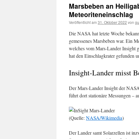
Marsbeben an Heiligab
Meteoriteneinschlag
Veröffentlicht am
31. Oktober 2022
von
gu
Die NASA hat letzte Woche bekann
gemessenes Marsbeben war. Ein Met
welches vom Mars-Lander Insight g
hat den Einschlagkrater gefunden un
Insight-Lander misst 
Der Mars-Lander Insight der NAS
führt dort stationäre Messungen – 
(Quelle:
NASA/Wikimedia
)
Der Lander samt Solarzellen ist inz