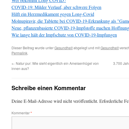
Wer bekommt Long COVID?
COVID-19: Milder Verlauf, aber schwere Folgen
Hilft ein Herzmedikament gegen Long-Covid
Molnupiravir, die Tablette bei COVID-19-Erkrankung als "Gam
Neue, pflanzenbasierte COVID-19-Impfstoffe machen Hoffnun
Wie lange hält der Impfschutz von COVID-19-Impfungen
Dieser Beitrag wurde unter
Gesundheit
abgelegt und mit
Gesundheit
versch
Permalink
.
←
Natur pur: Wie sieht eigentlich ein Ameisenhügel von
3.700 Jahr
innen aus?
Schreibe einen Kommentar
Deine E-Mail-Adresse wird nicht veröffentlicht.
Erforderliche Fe
Kommentar
*