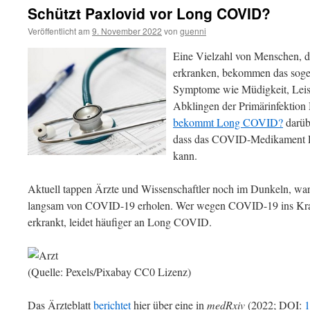
Schützt Paxlovid vor Long COVID?
Veröffentlicht am
9. November 2022
von
guenni
Eine Vielzahl von Menschen, di
erkranken, bekommen das sog
Symptome wie Müdigkeit, Leis
Abklingen der Primärinfektion 
bekommt Long COVID?
darübe
dass das COVID-Medikament 
kann.
Aktuell tappen Ärzte und Wissenschaftler noch im Dunkeln, w
langsam von COVID-19 erholen. Wer wegen COVID-19 ins Kra
erkrankt, leidet häufiger an Long COVID.
(Quelle: Pexels/Pixabay CC0 Lizenz)
Das Ärzteblatt
berichtet
hier über eine in
medRxiv
(2022; DOI:
1