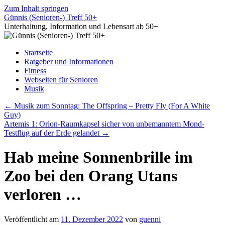
Zum Inhalt springen
Günnis (Senioren-) Treff 50+
Unterhaltung, Information und Lebensart ab 50+
Startseite
Ratgeber und Informationen
Fitness
Webseiten für Senioren
Musik
←
Musik zum Sonntag: The Offspring – Pretty Fly (For A White
Guy)
Artemis 1: Orion-Raumkapsel sicher von unbemanntem Mond-
Testflug auf der Erde gelandet
→
Hab meine Sonnenbrille im
Zoo bei den Orang Utans
verloren …
Veröffentlicht am
11. Dezember 2022
von
guenni