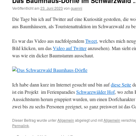
Das Baumhaus-Dörfle im Schwarzwald 
Veröffentlicht am
23. Juni 2023
von
guenni
Die Tage bin ich auf Twitter auf eine Kuriosität gestoßen, die 
aus Baumhäusern, als Touristenattraktion im Schwarzwald zu be
Es war das Video aus nachfolgendem
Tweet
, welches mich neugi
Bild klicken, um das
Video auf Twitter
anzusehen). Man sieht ei
was wie ein dicker Baumstamm ausschaut.
Ich habe dann kurz im Internet gesucht und bin auf
diese Seite
de
ist ein Projekt im Ferienparadies
Schwarzwälder Hof
, wo zehn 
Aussichtsturm herum gruppiert wurden, um einen Dorfcharakter z
zwei bis zu sechs Personen geeignet, so ganz preiswert ist das G
Dieser Beitrag wurde unter
Allgemein
abgelegt und mit
Allgemein
verschlag
Permalink
.